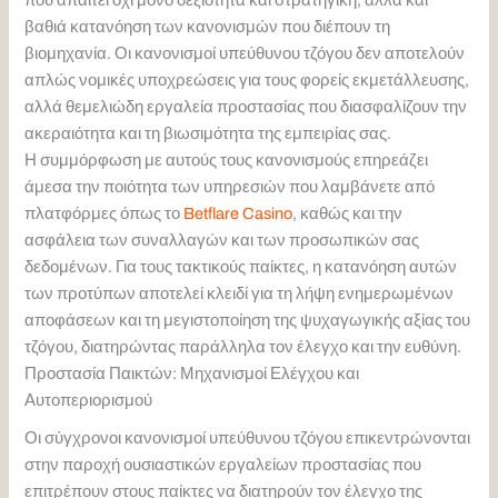
που απαιτεί όχι μόνο δεξιότητα και στρατηγική, αλλά και
βαθιά κατανόηση των κανονισμών που διέπουν τη
βιομηχανία. Οι κανονισμοί υπεύθυνου τζόγου δεν αποτελούν
απλώς νομικές υποχρεώσεις για τους φορείς εκμετάλλευσης,
αλλά θεμελιώδη εργαλεία προστασίας που διασφαλίζουν την
ακεραιότητα και τη βιωσιμότητα της εμπειρίας σας.
Η συμμόρφωση με αυτούς τους κανονισμούς επηρεάζει
άμεσα την ποιότητα των υπηρεσιών που λαμβάνετε από
πλατφόρμες όπως το
Betflare Casino
, καθώς και την
ασφάλεια των συναλλαγών και των προσωπικών σας
δεδομένων. Για τους τακτικούς παίκτες, η κατανόηση αυτών
των προτύπων αποτελεί κλειδί για τη λήψη ενημερωμένων
αποφάσεων και τη μεγιστοποίηση της ψυχαγωγικής αξίας του
τζόγου, διατηρώντας παράλληλα τον έλεγχο και την ευθύνη.
Προστασία Παικτών: Μηχανισμοί Ελέγχου και
Αυτοπεριορισμού
Οι σύγχρονοι κανονισμοί υπεύθυνου τζόγου επικεντρώνονται
στην παροχή ουσιαστικών εργαλείων προστασίας που
επιτρέπουν στους παίκτες να διατηρούν τον έλεγχο της