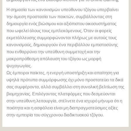
Η σημασία των κανονισμών υπεύθυνου τζόγου υπερβαίνει
την άμεση προστασία των παικτών, συμβάλλοντας στη
δημιουργία ενός βιώσιμου και αξιόπιστου οικοσυστήματος
που ωφελεί όλους τους εμπλεκόμενους. Όταν οι φορείς
εκμετάλλευσης συμμορφώνονται πλήρως με αυτούς τους
κανονισμούς, δημιουργούν ένα περιβάλλον εμπιστοσύνης
που ενθαρρύνει την υπεύθυνη συμμετοχή και την
μακροπρόθεσμη απόλαυση του τζόγου ως μορφή
ψυχαγωγίας.
Ως έμπειροι παίκτες, η ενεργή υποστήριξη και απαίτηση για
υψηλά πρότυπα συμμόρφωσης όχι μόνο προστατεύει τα δικά
σας συμφέροντα, αλλά συμβάλλει στη συνολική βελτίωση της
βιομηχανίας. Επιλέγοντας πλατφόρμες που δεσμεύονται
στην υπεύθυνη λειτουργία, στέλνετε ένα ισχυρό μήνυμα ότι η
ποιότητα και η ασφάλεια είναι μη διαπραγματεύσιμες αξίες
στην εμπειρία του σύγχρονου διαδικτυακού τζόγου.