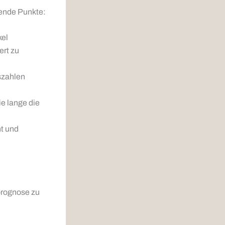
gende Punkte:
kel
ert zu
szahlen
e lange die
nt und
rprognose zu