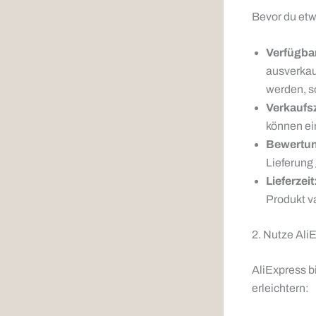
Bevor du etw
Verfügbar
ausverkauf
werden, so
Verkaufs
können ein
Bewertu
Lieferung 
Lieferzeit
Produkt va
2. Nutze AliE
AliExpress bi
erleichtern: