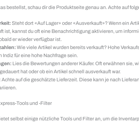
as bestellst, schau dir die Produktseite genau an. Achte auf fol
keit:
Steht dort «Auf Lager» oder «Ausverkauft»? Wenn ein Arti
t ist, kannst du oft eine Benachrichtigung aktivieren, um informi
bald er wieder verfügbar ist.
zahlen:
Wie viele Artikel wurden bereits verkauft? Hohe Verkauf
 Indiz für eine hohe Nachfrage sein.
ngen:
Lies die Bewertungen anderer Käufer. Oft erwähnen sie, wi
gedauert hat oder ob ein Artikel schnell ausverkauft war.
:
Achte auf die geschätzte Lieferzeit. Diese kann je nach Liefera
riieren.
xpress-Tools und -Filter
etet selbst einige nützliche Tools und Filter an, um die Inventa