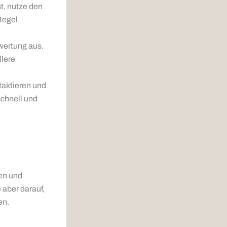
t, nutze den
Regel
wertung aus.
llere
taktieren und
schnell und
ten und
 aber darauf,
en.