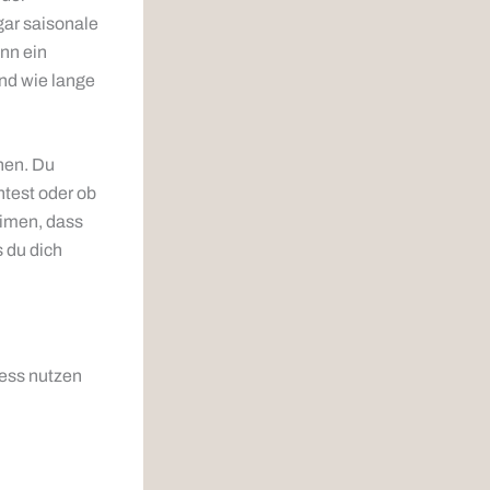
gar saisonale
nn ein
und wie lange
nen. Du
htest oder ob
 timen, dass
 du dich
ress nutzen