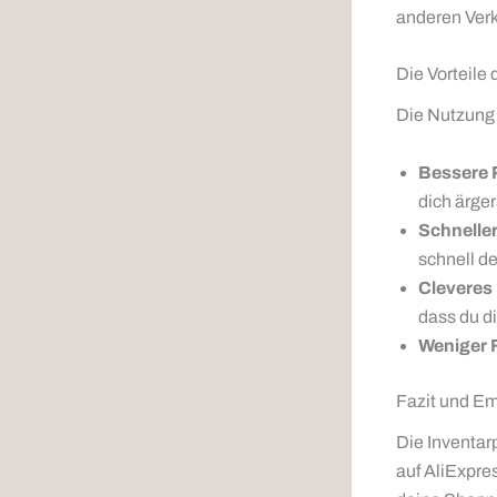
anderen Verkä
Die Vorteile 
Die Nutzung 
Bessere 
dich ärger
Schneller
schnell de
Cleveres
dass du d
Weniger F
Fazit und E
Die Inventar
auf AliExpres