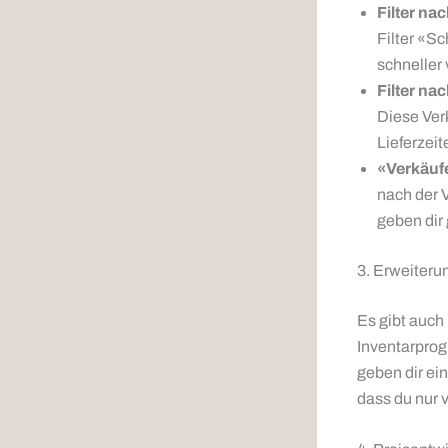
Filter na
Filter «Sc
schneller
Filter na
Diese Ver
Lieferzeit
«Verkäufe
nach der V
geben dir
3. Erweiteru
Es gibt auch
Inventarprog
geben dir ei
dass du nur 