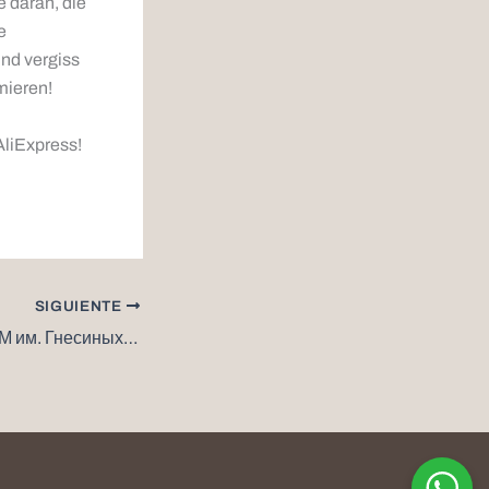
 daran, die
e
nd vergiss
mieren!
AliExpress!
SIGUIENTE
Купить диплом РАМ им. Гнесиных как сделать правильный выбор