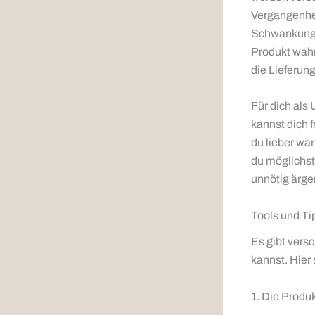
Vergangenhei
Schwankungen
Produkt wahr
die Lieferun
Für dich als
kannst dich 
du lieber war
du möglichst
unnötig ärger
Tools und Ti
Es gibt vers
kannst. Hier 
1. Die Produ