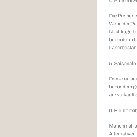
4. Preisentw
Die Preisentw
Wenn der Prei
Nachfrage ho
bedeuten, das
Lagerbestan
5. Saisonale
Denke an sai
besonders ge
ausverkauft 
6. Bleib flexi
Manchmal ist 
Alternativen 