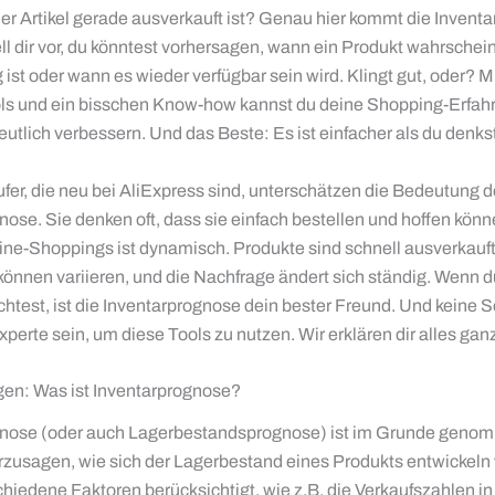
der Artikel gerade ausverkauft ist? Genau hier kommt die Invent
ell dir vor, du könntest vorhersagen, wann ein Produkt wahrschein
 ist oder wann es wieder verfügbar sein wird. Klingt gut, oder? M
ols und ein bisschen Know-how kannst du deine Shopping-Erfah
utlich verbessern. Und das Beste: Es ist einfacher als du denkst
fer, die neu bei AliExpress sind, unterschätzen die Bedeutung d
nose. Sie denken oft, dass sie einfach bestellen und hoffen könn
ine-Shoppings ist dynamisch. Produkte sind schnell ausverkauft
 können variieren, und die Nachfrage ändert sich ständig. Wenn d
test, ist die Inventarprognose dein bester Freund. Und keine S
perte sein, um diese Tools zu nutzen. Wir erklären dir alles ganz
en: Was ist Inventarprognose?
gnose (oder auch Lagerbestandsprognose) ist im Grunde geno
rzusagen, wie sich der Lagerbestand eines Produkts entwickeln 
hiedene Faktoren berücksichtigt, wie z.B. die Verkaufszahlen in