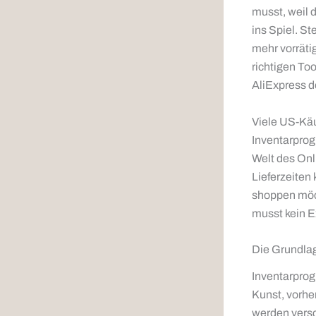
musst, weil 
ins Spiel. St
mehr vorrätig
richtigen To
AliExpress de
Viele US-Käu
Inventarprog
Welt des Onl
Lieferzeiten
shoppen möch
musst kein Ex
Die Grundlag
Inventarpro
Kunst, vorhe
werden versc