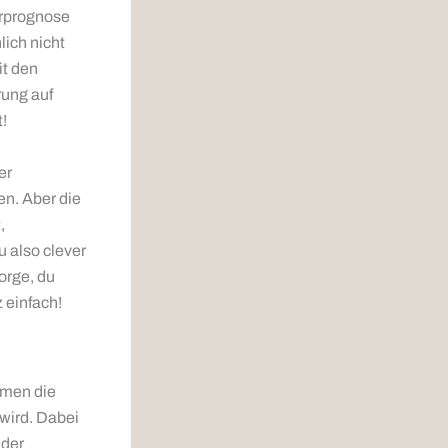
arprognose
lich nicht
it den
rung auf
!
er
en. Aber die
,
u also clever
orge, du
 einfach!
mmen die
wird. Dabei
 der