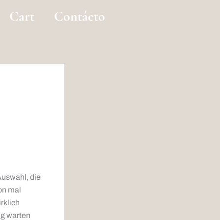
Cart
Contácto
Auswahl, die
hon mal
rklich
ng warten