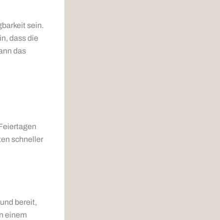
barkeit sein.
in, dass die
kann das
 Feiertagen
en schneller
und bereit,
on einem