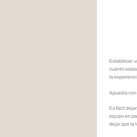
Establecer un
cuánto estás 
la experienci
Apuesta con 
Es fácil deja
equipo en par
dejar que la 