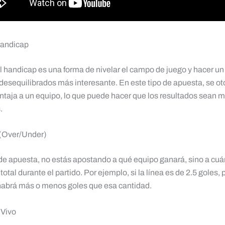
Handicap
l handicap es una forma de nivelar el campo de juego y hacer un 
desequilibrados más interesante. En este tipo de apuesta, se ot
ntaja a un equipo, lo que puede hacer que los resultados sean 
.
(Over/Under)
 de apuesta, no estás apostando a qué equipo ganará, sino a cuá
otal durante el partido. Por ejemplo, si la línea es de 2.5 goles,
 habrá más o menos goles que esa cantidad.
 Vivo