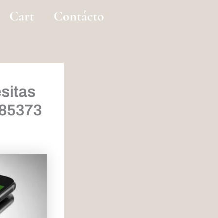
Cart
Contácto
sitas
785373