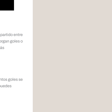
partido entre
organ goles o
más
ntos goles se
 puedes