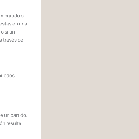
n partido o
uestas en una
o si un
a través de
 puedes
e un partido.
ón resulta