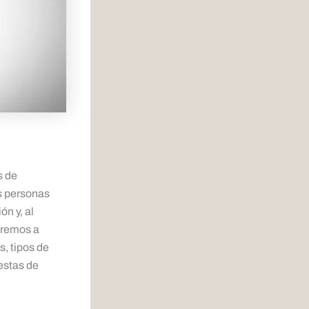
s de
ás personas
ón y, al
varemos a
s, tipos de
estas de