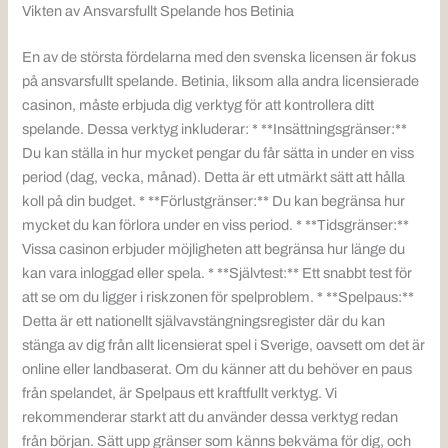
Vikten av Ansvarsfullt Spelande hos Betinia
En av de största fördelarna med den svenska licensen är fokus
på ansvarsfullt spelande. Betinia, liksom alla andra licensierade
casinon, måste erbjuda dig verktyg för att kontrollera ditt
spelande. Dessa verktyg inkluderar: * **Insättningsgränser:**
Du kan ställa in hur mycket pengar du får sätta in under en viss
period (dag, vecka, månad). Detta är ett utmärkt sätt att hålla
koll på din budget. * **Förlustgränser:** Du kan begränsa hur
mycket du kan förlora under en viss period. * **Tidsgränser:**
Vissa casinon erbjuder möjligheten att begränsa hur länge du
kan vara inloggad eller spela. * **Självtest:** Ett snabbt test för
att se om du ligger i riskzonen för spelproblem. * **Spelpaus:**
Detta är ett nationellt självavstängningsregister där du kan
stänga av dig från allt licensierat spel i Sverige, oavsett om det är
online eller landbaserat. Om du känner att du behöver en paus
från spelandet, är Spelpaus ett kraftfullt verktyg. Vi
rekommenderar starkt att du använder dessa verktyg redan
från början. Sätt upp gränser som känns bekväma för dig, och