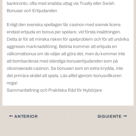
bankkonto, ofta med snabba uttag via Trustly eller Swish.
Bonusar och Erbjudanden
Enligt den svenska spellagen får casinon med svensk licens
endast erbjuda en bonus per spelare, vid första insättningen.
Detta är för att minska risken för spelproblem och för att undvika
aggressiv marknadsföring. Betinia kommer att erbjuda en
välkomstbonus om de väljer att göra det, men du kommer inte
att bombarderas med ständiga bonuserbjudanden som på
olicensierade casinon. Se bonusen som en extra krydda, inte
det primära skälet att spela. Läs alltid igenom bonusvillkoren
noga!
Sammanfattning och Praktiska Råd för Nybörjare
ANTERIOR
SIGUIENTE