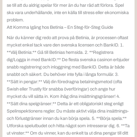
se till att du aldrig spelar för mer än du har råd att förlora. Spel
ska vara underhållande, inte en källa till stress eller ekonomiska
problem.
Att Komma Igång hos Betinia – En Steg-för-Steg Guide
När du känner dig redo att prova på Betinia, är processen oftast
mycket enkel tack vare den svenska licensen och BankID. 1.
**Välj Betinia:** Gå till Betinias hemsida. 2. **Registrera
dig/Logga in med BankID:** De flesta svenska casinon erbjuder
snabb registrering och inloggning med BankID. Detta är både
snabbt och säkert. Du behöver inte fylla i långa formulär. 3.
**Sätt in pengar:** Välj din föredragna betalningsmetod (ofta
Swish eller Trustly för snabba överföringar) och ange hur
mycket du vill sätta in. Kom ihåg dina insättningsgränser! 4.
**Sätt dina spelgränser:** Detta är ett obligatoriskt steg enligt
Spelinspektionens regler. Du måste aktivt välja dina insättnings-
och förlustgränser innan du kan börja spela. 5. **Börja spela:**
Utforska spelutbudet och hitta något som intresserar dig. 6. **Ta
ut vinster:** Om du vinner, kan du enkelt ta ut dina pengar till ditt