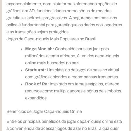
exponencialmente, com plataformas oferecendo opções de
gráficos em 3D, funcionalidades como bônus de rodadas
gratuitas e jackpots progressivos. A segurança em cassinos
online é fundamental para garantir que os dados dos jogadores
e as transações sejam protegidos.
Jogos de Caça-níqueis Mais Populares no Brasil
Mega Moolah:
Conhecido por seus jackpots
milionários e tema africano, é um dos caça-níqueis
online mais buscados no país.
Starburst:
Um clássico de jogos de cassino virtual
com gráficos coloridos e recompensas frequentes.
Book of Ra:
Inspirado em temas egípcios, oferece
recursos como multiplicadores e bônus de símbolos
expandidos.
Benefícios de Jogar Caça-níqueis Online
Entre os principais benefícios de jogar caça-níqueis online está
a conveniência de acessar jogos de azar no Brasil a qualquer