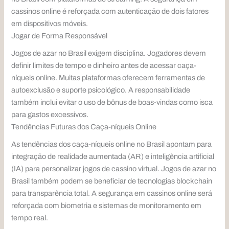
cassinos online é reforçada com autenticação de dois fatores
em dispositivos móveis.
Jogar de Forma Responsável
Jogos de azar no Brasil exigem disciplina. Jogadores devem
definir limites de tempo e dinheiro antes de acessar caça-
níqueis online. Muitas plataformas oferecem ferramentas de
autoexclusão e suporte psicológico. A responsabilidade
também inclui evitar o uso de bônus de boas-vindas como isca
para gastos excessivos.
Tendências Futuras dos Caça-níqueis Online
As tendências dos caça-níqueis online no Brasil apontam para
integração de realidade aumentada (AR) e inteligência artificial
(IA) para personalizar jogos de cassino virtual. Jogos de azar no
Brasil também podem se beneficiar de tecnologias blockchain
para transparência total. A segurança em cassinos online será
reforçada com biometria e sistemas de monitoramento em
tempo real.