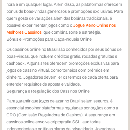
hora e em qualquer lugar. Além disso, as plataformas oferecem
bônus de boas-vindas generosos e promoções exclusivas. Para
quem gosta de variações além das bobinas tradicionais, é
possível experimentar jogos como o
Jogue Keno Online nos
Melhores Cassinos
, que combina sorte e estratégia.
Bônus e Promoções para Caça-níqueis Online
Os cassinos online no Brasil são conhecidos por seus bônus de
boas-vindas, que incluem créditos grátis, rodadas gratuitas e
cashback. Alguns sites oferecem promoções exclusivas para
jogos de cassino virtual, como torneios com prêmios em
dinheiro. Jogadores devem ler os termos de cada oferta para
entender requisitos de aposta e validade.
Segurança e Regulação dos Cassinos Online
Para garantir que jogos de azar no Brasil sejam seguros, é
essencial escolher plataformas reguladas por órgãos como a
CRC (Comissão Reguladora de Casinos). A segurança em
cassinos online envolve criptografia SSL, auditorias
independentes e políticas claras de privacidade. Jogadores