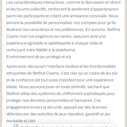
Les caractéristiques interactives, comme le discussion en direct
et les forums collectifs, renforcent le sentiment d’appartenance
parmi les participants et créent une ambiance conviviale. Nous
aimons la possibilité de personnaliser nos comptes pour qu’ils
illustrent nos caractères et nos préférences. En somme, Betfirst
Casino met nos exigences au centre, assurant ainsi une
expérience agréable et satisfaisante à chaque visite et
renforçant notre fidélité à la plateforme.
Environnement de jeu protégé et sûr
Après avoir découvert l’interface intuitive et les fonctionnalités
attrayantes de Betfirst Casino, il est clair qu’un cadre de jeu sûr
et de confiance est tout aussi important pour une expérience
idéale. Nous pouvons jouer en toute sérénité, sachant que
Betfirst utilise des systèmes de chiffrement sophistiqués pour
protéger nos données personnelles et bancaires. Cet
engagement envers la sécurité, appuyé par des licences
délivrées par des autorités de jeux réputées, garantit un jeu
équitable et clair.