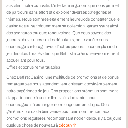
suscitent notre curiosité. L’interface ergonomique nous permet
de parcourir sans effort et d’explorer diverses catégories et
thèmes. Nous sommes également heureux de constater que le
casino actualise fréquemment sa collection, garantissant ainsi
des aventures toujours renouvelées. Que nous soyons des
joueurs chevronnés ou des débutants, cette variété nous
encourage à interagir avec d’autres joueurs, pour un plaisir de
jeu déculpé. Il est évident que Betfirst a créé un environnement
accueillant pour tous.
Offres et bonus remarquables
Chez Betfirst Casino, une multitude de promotions et de bonus
remarquables nous attendent, enrichissant considérablement
notre expérience de jeu. Ces propositions créent un sentiment
d’appartenance à une collectivité stimulante, nous
encourageant à échanger notre engouement du jeu. Des
généreux bonus de bienvenue pour bien commencer aux
promotions régulières récompensant notre fidélité, il y a toujours
quelque chose de nouveau à
découvrir
.