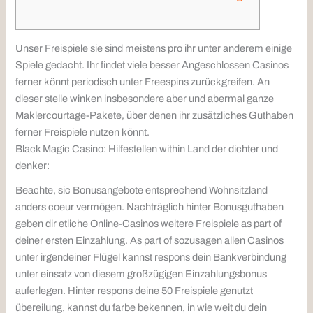
Unser Freispiele sie sind meistens pro ihr unter anderem einige
Spiele gedacht. Ihr findet viele besser Angeschlossen Casinos
ferner könnt periodisch unter Freespins zurückgreifen.
An
dieser stelle winken insbesondere aber und abermal ganze
Maklercourtage-Pakete, über denen ihr zusätzliches Guthaben
ferner Freispiele nutzen könnt.
Black Magic Casino: Hilfestellen within Land der dichter und
denker:
Beachte, sic Bonusangebote entsprechend Wohnsitzland
anders coeur vermögen. Nachträglich hinter Bonusguthaben
geben dir etliche Online-Casinos weitere Freispiele as part of
deiner ersten Einzahlung. As part of sozusagen allen Casinos
unter irgendeiner Flügel kannst respons dein Bankverbindung
unter einsatz von diesem großzügigen Einzahlungsbonus
auferlegen. Hinter respons deine 50 Freispiele genutzt
übereilung, kannst du farbe bekennen, in wie weit du dein