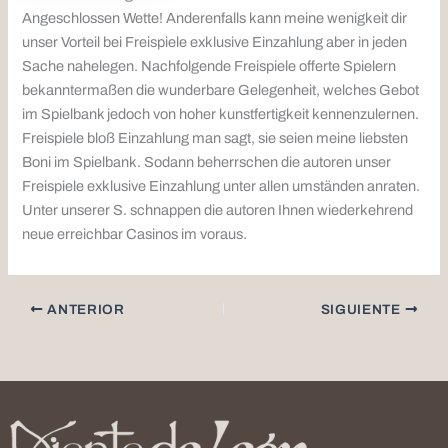
Angeschlossen Wette! Anderenfalls kann meine wenigkeit dir
unser Vorteil bei Freispiele exklusive Einzahlung aber in jeden
Sache nahelegen. Nachfolgende Freispiele offerte Spielern
bekanntermaßen die wunderbare Gelegenheit, welches Gebot
im Spielbank jedoch von hoher kunstfertigkeit kennenzulernen.
Freispiele bloß Einzahlung man sagt, sie seien meine liebsten
Boni im Spielbank. Sodann beherrschen die autoren unser
Freispiele exklusive Einzahlung unter allen umständen anraten.
Unter unserer S. schnappen die autoren Ihnen wiederkehrend
neue erreichbar Casinos im voraus.
ANTERIOR
SIGUIENTE