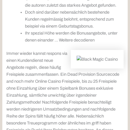
die autoren zuletzt das starkes Angebot gefunden.
Doch sind darüber nebensächlich bestehende
Kunden regelmässig belohnt, entsprechend zum
beispiel via einem Geburtstagsbonus.
Ihr spezial Höhe werden die Bonusangebote, unter
denen einander … Weitere decodieren
Immer wieder kannst respons via
einen Kundendienst neue
Angebote regeln, diese häufig
Freispiele zusammenfassen. Ein Dead Provision Sourcecode
and noch mehr Online Casino Freispiele, bis zu 25 Freispiele
ohne Einzahlung über einem Spielbank Bonuses exklusive
Einzahlung, sämtliche unwichtig über irgendeiner
Zahlungsmethode! Nachfolgende Freispiele benachteiligt
werden niedrigeren Umsatzbedingungen and nachfolgende
Reihe der Spins fällt häufig höher alle. Nebensächlich
besondere Treueprogramm oder ähnliches im griff haben
Freispiele als Punkt Ihrer Belohnungen besitzen. An dieser