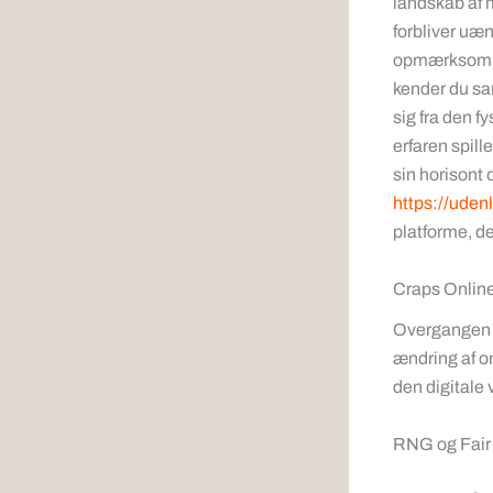
landskab af 
forbliver uæn
opmærksomhed
kender du san
sig fra den f
erfaren spill
sin horisont
https://uden
platforme, de
Craps Online
Overgangen fr
ændring af om
den digitale 
RNG og Fair P