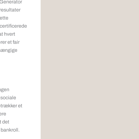
 Generator
resultater
ette
certificerede
at hvert
er et fair
afhængige
ingen
 sociale
etrækker et
ere
t det
 bankroll.