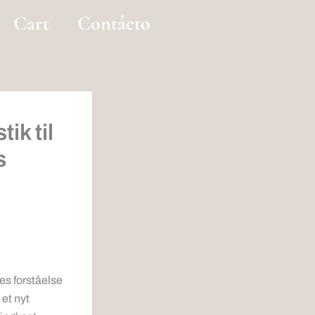
Cart
Contácto
ik til
s
res forståelse
et nyt