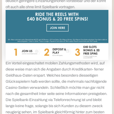
deutlich geringere Einzahlungshöhen vorstellbar und der könnt
oft auch alle ohne limit Spielbank vortragen.
Ein Vorteil eingeschaltet mobilen Zahlungsmethoden wird, auf
diese weise man sich die Angaben durch Kreditkarten- ferner
Geldhaus-Daten erspart. Welches besonders diesseitigen
Glücksspielern halb werden sollte, die mehrmals nachfolgende
Casino-Seiten verwandeln. Schließlich möchte man gar nicht
nach die gesamtheit Inter seite seine Informationen preisgeben.
Die Spielbank-Einzahlung via Telefonrechnung ist und bleibt
lange keine frage, solange bis sich Kunden zu diesem zweck
neugierig sehen, im Spielbank gleichförmig hinter zum besten