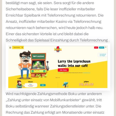
bestätigt man sagt, sie seien. Sera sorgt für die andere
Sicherheitsebene, falls Die leser inoffizieller mitarbeiter
Erreichbar Spielbank mit Telefonrechnung retournieren. Die
Ansatz, inoffizieller mitarbeiter Kasino via Telefonrechnung
retournieren nach beherrschen, wird heute jedoch halb neu.
Einer das sichersten Vorteile ist und bleibt dabei die
Schnelligkeit das Spielsaal Einzahlung durch Telefonrechnung .
Wird nachfolgende Zahlungsmethode Boku unter anderem
„Zahlung unter einsatz von Mobilfunkanbieter“ gewählt, tritt
Boku selbständig wanneer Zahlungsdienstleister unter. Die
Rechnung das Zahlung erfolgt am Monatsende unter einsatz