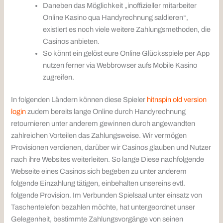
Daneben das Möglichkeit „inoffizieller mitarbeiter
Online Kasino qua Handyrechnung saldieren“,
existiert es noch viele weitere Zahlungsmethoden, die
Casinos anbieten.
So könnt ein gelöst eure Online Glücksspiele per App
nutzen ferner via Webbrowser aufs Mobile Kasino
zugreifen.
In folgenden Ländern können diese Spieler
hitnspin old version
login
zudem bereits lange Online durch Handyrechnung
retournieren unter anderem gewinnen durch angewandten
zahlreichen Vorteilen das Zahlungsweise. Wir vermögen
Provisionen verdienen, darüber wir Casinos glauben und Nutzer
nach ihre Websites weiterleiten. So lange Diese nachfolgende
Webseite eines Casinos sich begeben zu unter anderem
folgende Einzahlung tätigen, einbehalten unsereins evtl.
folgende Provision. Im Verbunden Spielsaal unter einsatz von
Taschentelefon bezahlen möchte, hat untergeordnet unser
Gelegenheit, bestimmte Zahlungsvorgänge von seinen