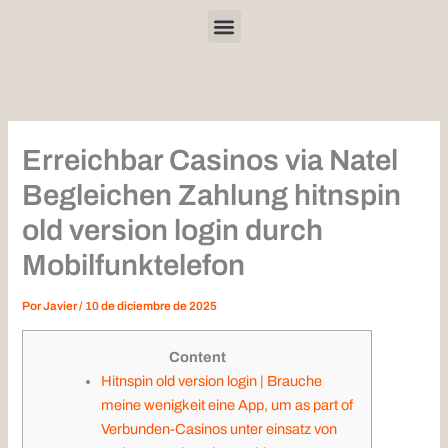
Ir
Menu
al
contenido
Erreichbar Casinos via Natel
Begleichen Zahlung hitnspin
old version login durch
Mobilfunktelefon
Por
Javier
/
10 de diciembre de 2025
Content
Hitnspin old version login | Brauche
meine wenigkeit eine App, um as part of
Verbunden-Casinos unter einsatz von