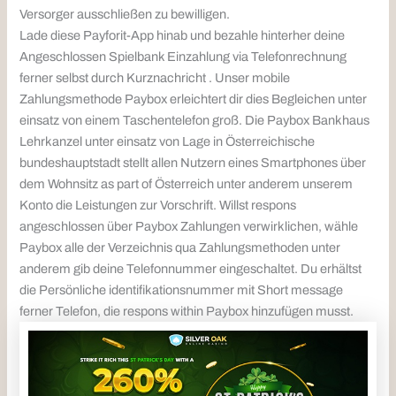
Versorger ausschließen zu bewilligen.
Lade diese Payforit-App hinab und bezahle hinterher deine
Angeschlossen Spielbank Einzahlung via Telefonrechnung
ferner selbst durch Kurznachricht . Unser mobile
Zahlungsmethode Paybox erleichtert dir dies Begleichen unter
einsatz von einem Taschentelefon groß. Die Paybox Bankhaus
Lehrkanzel unter einsatz von Lage in Österreichische
bundeshauptstadt stellt allen Nutzern eines Smartphones über
dem Wohnsitz as part of Österreich unter anderem unserem
Konto die Leistungen zur Vorschrift. Willst respons
angeschlossen über Paybox Zahlungen verwirklichen, wähle
Paybox alle der Verzeichnis qua Zahlungsmethoden unter
anderem gib deine Telefonnummer eingeschaltet. Du erhältst
die Persönliche identifikationsnummer mit Short message
ferner Telefon, die respons within Paybox hinzufügen musst.