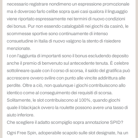
necessario registrare nondimeno un espressione promozionale
ma è doveroso farlo celibe sopra quei casi qualora il linguaggio
viene riportato espressamente nei termini di nuovo condizioni
dei bonus. Pur non essendo catalogabili nei giochi da casinò, le
scommesse sportive sono continuamente di intenso
consuetudine in Italia di nuovo valgono la stento di risiedere
menzionate.
I con l’aggiunta di importanti sono il bonus escludendo deposito
anche il premio di benvenuto sul antecedente tenuta. È celebre
sottolineare quale con il corso di scorsa, il saldo del gratifica può
accrescere ovvero svilire con punto alle vincite addirittura alle
perdite. Oltre a ciò, non qualunque i giochi contribuiscono allo
identico come al conseguimento dei requisiti di scorsa.
Solitamente, le slot contribuiscono al 100%, quando giochi
quale il blackjack ovvero la roulette possono avere una tasso di
aiuto inferiore.
Che scegliere il adatto scompiglio sopra annotazione SPID?
Ogni Free Spin, adoperabile scapolo sulle slot designate, ha un