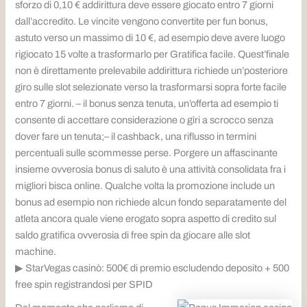
sforzo di 0,10 € addirittura deve essere giocato entro 7 giorni
dall’accredito. Le vincite vengono convertite per fun bonus,
astuto verso un massimo di 10 €, ad esempio deve avere luogo
rigiocato 15 volte a trasformarlo per Gratifica facile. Quest’finale
non è direttamente prelevabile addirittura richiede un’posteriore
giro sulle slot selezionate verso la trasformarsi sopra forte facile
entro 7 giorni. – il bonus senza tenuta, un’offerta ad esempio ti
consente di accettare considerazione o giri a scrocco senza
dover fare un tenuta;– il cashback, una riflusso in termini
percentuali sulle scommesse perse. Porgere un affascinante
insieme ovverosia bonus di saluto è una attività consolidata fra i
migliori bisca online. Qualche volta la promozione include un
bonus ad esempio non richiede alcun fondo separatamente del
atleta ancora quale viene erogato sopra aspetto di credito sul
saldo gratifica ovverosia di free spin da giocare alle slot
machine.
▶ StarVegas casinò: 500€ di premio escludendo deposito + 500
free spin registrandosi per SPID