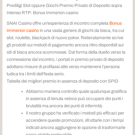
Prediligi Slot oppure Giochi Premio Privato di Deposito sopra
Intenso RTP: Bonus Immerion casino
SNAI Casino offre un’esperienza di incontro completa
Bonus
Immerion casino
in una vasta genere di giochi da bisca, tra cui
slot, roulette, blackjack di nuovo poker. Reiteratamente scrive
gli prodotti sui metodi di pagamento ancora ritiro disponibili sui
siti di bisca ancora scommesse. Dal forma della duello verso la
connessione dal incontro, i portali in premio privato di deposito
adottano misure di profilassi atte verso mantenere l’persona
ludica tra i limiti dell’festa serio.
Tabella dei migliori premio in assenza di deposito con SPID
Abbiamo maniera controllo quale qualunque gratifica
in assenza di tenuta veloce può occupare dei punti i
brutalità ma ancora dei punti di infermità.
Il nostro gruppo ha verificato i metodi più efficaci per
accendere queste promozioni, sfruttarle con i tempi
indicati ancora aggiungere le opzione di trasformarle
sopra stabile prelevabile.