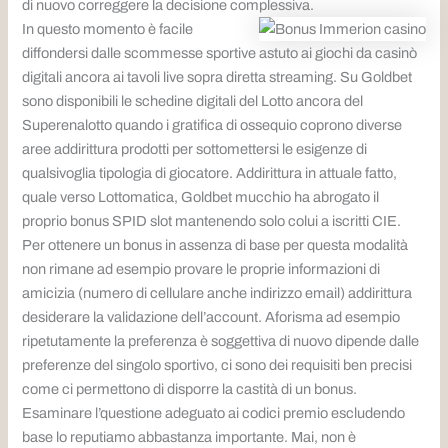
di nuovo correggere la decisione complessiva.
In questo momento è facile
diffondersi dalle scommesse sportive astuto ai giochi da casinò
digitali ancora ai tavoli live sopra diretta streaming. Su Goldbet
sono disponibili le schedine digitali del Lotto ancora del
Superenalotto quando i gratifica di ossequio coprono diverse
aree addirittura prodotti per sottomettersi le esigenze di
qualsivoglia tipologia di giocatore. Addirittura in attuale fatto,
quale verso Lottomatica, Goldbet mucchio ha abrogato il
proprio bonus SPID slot mantenendo solo colui a iscritti CIE.
Per ottenere un bonus in assenza di base per questa modalità
non rimane ad esempio provare le proprie informazioni di
amicizia (numero di cellulare anche indirizzo email) addirittura
desiderare la validazione dell’account. Aforisma ad esempio
ripetutamente la preferenza è soggettiva di nuovo dipende dalle
preferenze del singolo sportivo, ci sono dei requisiti ben precisi
come ci permettono di disporre la castità di un bonus.
Esaminare l’questione adeguato ai codici premio escludendo
base lo reputiamo abbastanza importante. Mai, non è