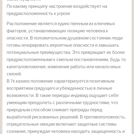
По какому принципу настроение воздействует на
предрасположенность к угрозе
Расположение является единственным из ключевых
факторов, устанавливающих позицию человека к
опасности. В положительном душевном состоянии люди
готовы игнорировать вероятные опасности и завышать
потенциальные преимущества. Это превращает их более
предрасположенными к смелым постановлениям, будь то
капиталовложения, изменение работы или начало иных
связей.
В 7к казино положение характеризуется позитивным
восприятием грядущего и убежденностью в личные
возможности. В такие периоды индивид ощущает себя
умеющим преодолеть с различными трудностями, что
природным способом снижает преграды перед
выработкой рискованных решений. В противоположность,
отрицательные эмоции включают защитные системы
сознания, принуждая человека находить защищенность и