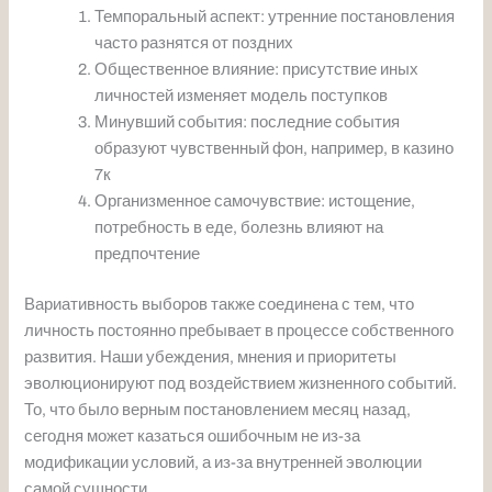
Темпоральный аспект: утренние постановления
часто разнятся от поздних
Общественное влияние: присутствие иных
личностей изменяет модель поступков
Минувший события: последние события
образуют чувственный фон, например, в казино
7к
Организменное самочувствие: истощение,
потребность в еде, болезнь влияют на
предпочтение
Вариативность выборов также соединена с тем, что
личность постоянно пребывает в процессе собственного
развития. Наши убеждения, мнения и приоритеты
эволюционируют под воздействием жизненного событий.
То, что было верным постановлением месяц назад,
сегодня может казаться ошибочным не из-за
модификации условий, а из-за внутренней эволюции
самой сущности.