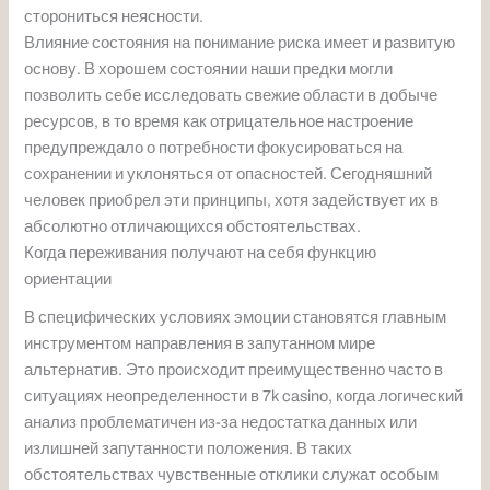
сторониться неясности.
Влияние состояния на понимание риска имеет и развитую
основу. В хорошем состоянии наши предки могли
позволить себе исследовать свежие области в добыче
ресурсов, в то время как отрицательное настроение
предупреждало о потребности фокусироваться на
сохранении и уклоняться от опасностей. Сегодняшний
человек приобрел эти принципы, хотя задействует их в
абсолютно отличающихся обстоятельствах.
Когда переживания получают на себя функцию
ориентации
В специфических условиях эмоции становятся главным
инструментом направления в запутанном мире
альтернатив. Это происходит преимущественно часто в
ситуациях неопределенности в 7k casino, когда логический
анализ проблематичен из-за недостатка данных или
излишней запутанности положения. В таких
обстоятельствах чувственные отклики служат особым