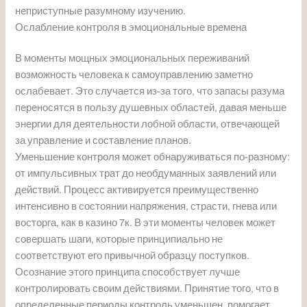
неприступные разумному изучению.
Ослабление контроля в эмоциональные времена
В моменты мощных эмоциональных переживаний
возможность человека к самоуправлению заметно
ослабевает. Это случается из-за того, что запасы разума
переносятся в пользу душевных областей, давая меньше
энергии для деятельности лобной области, отвечающей
за управление и составление планов.
Уменьшение контроля может обнаруживаться по-разному:
от импульсивных трат до необдуманных заявлений или
действий. Процесс активируется преимущественно
интенсивно в состоянии напряжения, страсти, гнева или
восторга, как в казино 7к. В эти моменты человек может
совершать шаги, которые принципиально не
соответствуют его привычной образцу поступков.
Осознание этого принципа способствует лучше
контролировать своим действиями. Принятие того, что в
определенные периоды контроль уменьшен, помогает