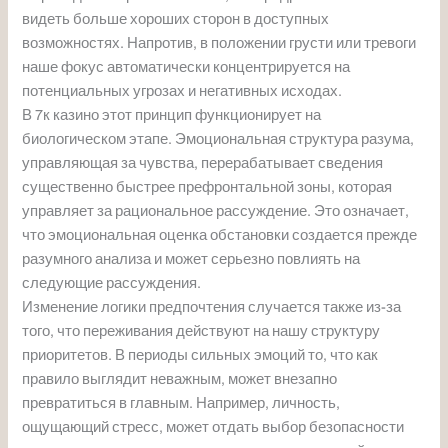
видеть больше хороших сторон в доступных
возможностях. Напротив, в положении грусти или тревоги
наше фокус автоматически концентрируется на
потенциальных угрозах и негативных исходах.
В 7к казино этот принцип функционирует на
биологическом этапе. Эмоциональная структура разума,
управляющая за чувства, перерабатывает сведения
существенно быстрее префронтальной зоны, которая
управляет за рациональное рассуждение. Это означает,
что эмоциональная оценка обстановки создается прежде
разумного анализа и может серьезно повлиять на
следующие рассуждения.
Изменение логики предпочтения случается также из-за
того, что переживания действуют на нашу структуру
приоритетов. В периоды сильных эмоций то, что как
правило выглядит неважным, может внезапно
превратиться в главным. Например, личность,
ощущающий стресс, может отдать выбор безопасности