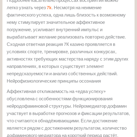
Подробнее касательно процессах восприятия можно
легко узнать через
7k
. Несмотря на неимение
фактического успеха, одна лишь близость к возможному
нему стимулирует значительное аффективное
погружение, усиливает внутренний импульс и
вырабатывает желание реализовать повторно действие.
Сходная ответная реакция 7К казино проявляется в
условиях спорте, тренировке, различных конкурсах,
активностях требующих мастерства наряду с этим других
направлениях, в которых существует элемент
непредсказуемости и анализ собственных действий.
Нейрофизиологические принципы осознания
Аффективная откликаемость на «едва успеху»
обусловлена с особенностями функционирования
нейродофаминовой структуры. Нейромедиатор дофамин
участвует в выработке прогнозов и фиксации результатов,
что считаются обнадёживающими. Если достижение
является рядом с достижением результатом, количество
дофаминового медиатора на короткий период растёт,