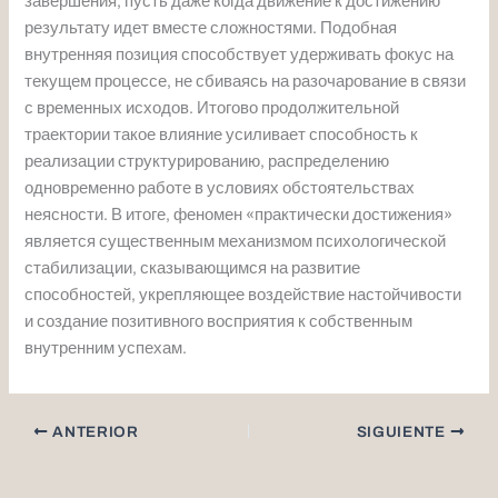
завершения, пусть даже когда движение к достижению
результату идет вместе сложностями. Подобная
внутренняя позиция способствует удерживать фокус на
текущем процессе, не сбиваясь на разочарование в связи
с временных исходов. Итогово продолжительной
траектории такое влияние усиливает способность к
реализации структурированию, распределению
одновременно работе в условиях обстоятельствах
неясности. В итоге, феномен «практически достижения»
является существенным механизмом психологической
стабилизации, сказывающимся на развитие
способностей, укрепляющее воздействие настойчивости
и создание позитивного восприятия к собственным
внутренним успехам.
ANTERIOR
SIGUIENTE