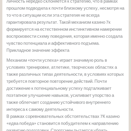
личность нередко склоняется к стратегию, что в рамках
прошлом подводила к почти близкому успеху, несмотря на
то что в ситуации если эта стратегия не всегда
гарантировала результат. Такой механизм казино 7к
формируется на естественном инстинктивном намерении
воспроизвести схему поведения, которая именно создала
чувство потенциала и аффективного подъема.
Прикладное значение эффекта
Механизм «почти успеха» играет значимую роль в
условиях тренировке, атлетике, творческих областях а
также различных типах деятельности, в условиях которых
требуется повторное повторение действий. Почти
достижение к потенциальному успеху подталкивает
поэтапное улучшение навыков, усиливает упорство а
также облегчает созданию устойчивого внутреннего
интереса к самому деятельности.
В рамках соревновательных обстоятельствах 7К казино
«едва победа» становится побудителем к направлению
развитию подготовки. Спортсмен пытается убрать