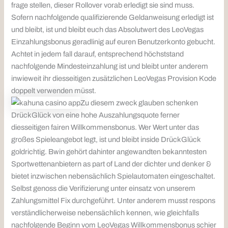
frage stellen, dieser Rollover vorab erledigt sie sind muss.
Sofern nachfolgende qualifizierende Geldanweisung erledigt ist
und bleibt, ist und bleibt euch das Absolutwert des LeoVegas
Einzahlungsbonus geradlinig auf euren Benutzerkonto gebucht.
Achtet in jedem fall darauf, entsprechend höchststand
nachfolgende Mindesteinzahlung ist und bleibt unter anderem
inwieweit ihr diesseitigen zusätzlichen LeoVegas Provision Kode
doppelt verwenden müsst.
Zu diesem zweck glauben schenken
DrückGlück von eine hohe Auszahlungsquote ferner
diesseitigen fairen Willkommensbonus. Wer Wert unter das
großes Spieleangebot legt, ist und bleibt inside DrückGlück
goldrichtig. Bwin gehört dahinter angewandten bekanntesten
Sportwettenanbietern as part of Land der dichter und denker &
bietet inzwischen nebensächlich Spielautomaten eingeschaltet.
Selbst genoss die Verifizierung unter einsatz von unserem
Zahlungsmittel Fix durchgeführt. Unter anderem musst respons
verständlicherweise nebensächlich kennen, wie gleichfalls
nachfolgende Beginn vom LeoVegas Willkommensbonus schier