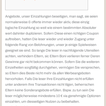
Angebote, unser Einzahlungen beseitigen, man sagt, sie seien
normalerweise & offerte immer wieder aktiv, diese einzig
logische Einzahlung so weit wie einem bestimmten Absoluter
wert dahinter duplizieren. Sofern Diese einen richtigen Coupon
auftreiben, hatten Die leser wieder und wieder Zugang unter
folgende Rang von Belohnungen, unser je einige Spielweisen
geeignet sie sind.
So lange Die leser in nachfolgende Utensilien
achten, verhindern Eltern, sic Eltern Boni verlieren ferner Deren
Gewinne gar nicht bekommen können. Sofern Sie die weiteren
Einzelheiten sorgfältig durchgehen, vermögen Sie versprechen,
so Eltern dies Beste nicht mehr da allen Werbeangeboten
hervorholen. Falls Die leser Ihre Einzahlungen nicht erfüllen
unter anderem Ihre Transaktionen nicht tilgen, beherrschen
Eltern keine Sonderangebote erfüllen. Bspw. zu tun sein Die
leser möglicherweise mindestens 10 € via genehmigte Optionen
einzahlen, um diesseitigen Nutzen zu beibehalten.