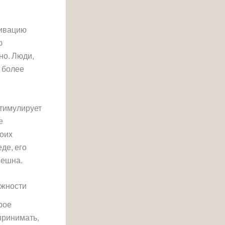
тивацию
ю
но. Люди,
 более
стимулирует
е
воих
де, его
пешна.
ижности
рое
принимать,