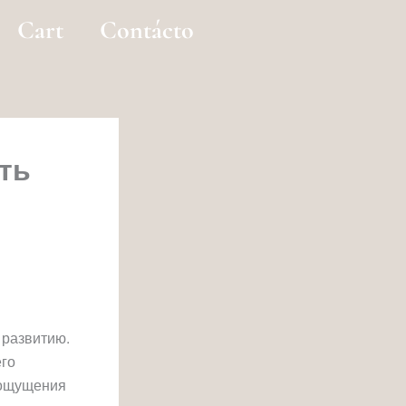
Cart
Contácto
ть
 развитию.
его
 ощущения