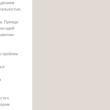
падением
еальностью.
ти. Прежде
их идей.
развитию
ю проблем
ных
а
сти к
тором