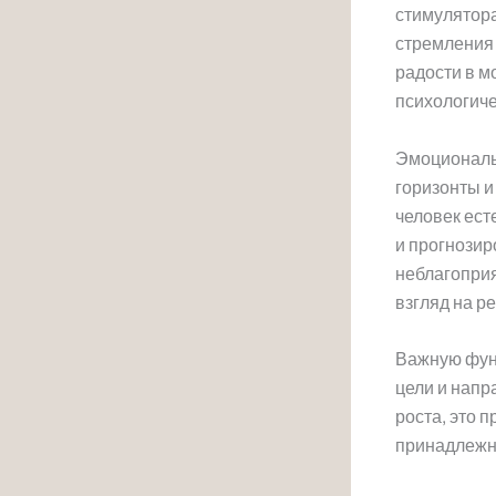
стимулятора
стремления 
радости в м
психологиче
Эмоциональ
горизонты и
человек ест
и прогнозир
неблагопри
взгляд на р
Важную фун
цели и напр
роста, это 
принадлежно