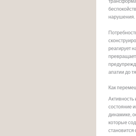
трансформа
беспокойств
нарушения.
Потребность
сконструиро
реагирует н
превращаетс
предупрежда
апатии до т
Как переме
Активность 
состояние и
динамике, о
которые сод
становится 