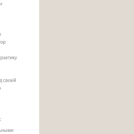
зы
и
тор
практику
д своей
о
с
льными