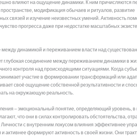
пешно влияют на ощущение динамики. К ним причисляются п
пространстве, модификация обычаев и ритуалов, развитие
ых связей и изучение неизвестных умений. Активность пом
чувство прогресса даже при недостатке масштабных экзис
 между динамикой и переживанием власти над существова
т глубокая соединение между переживанием динамики в жи
чного контроля над происходящими ситуациями. Когда субъе
ринимает участие в формировании трансформаций или адап
ливает своё ощущение собственной результативности и спос
вать на окружающую реальность.
ления – эмоциональный понятие, определяющий уровень, в 
лагают, что они в силах контролировать обстоятельства, о
. Личности с внутренним локусом влияния эффективнее упр
и активнее формируют активность в своей жизни. Они трак