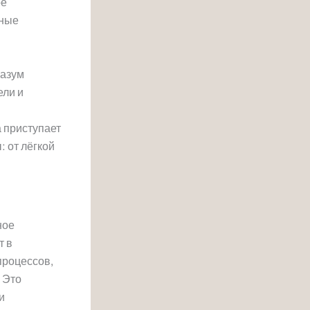
ое
ьные
разум
ели и
 приступает
 от лёгкой
ное
т в
процессов,
 Это
и