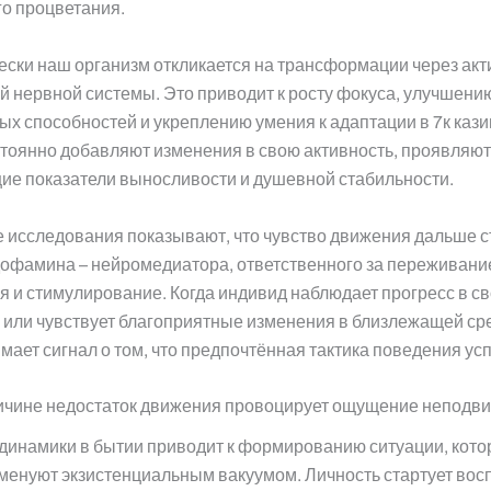
о процветания.
ски наш организм откликается на трансформации через ак
й нервной системы. Это приводит к росту фокуса, улучшени
х способностей и укреплению умения к адаптации в 7к кази
тоянно добавляют изменения в свою активность, проявляют
ие показатели выносливости и душевной стабильности.
 исследования показывают, что чувство движения дальше 
офамина – нейромедиатора, ответственного за переживани
 и стимулирование. Когда индивид наблюдает прогресс в с
 или чувствует благоприятные изменения в близлежащей сре
мает сигнал о том, что предпочтённая тактика поведения ус
ричине недостаток движения провоцирует ощущение неподв
динамики в бытии приводит к формированию ситуации, кото
менуют экзистенциальным вакуумом. Личность стартует вос