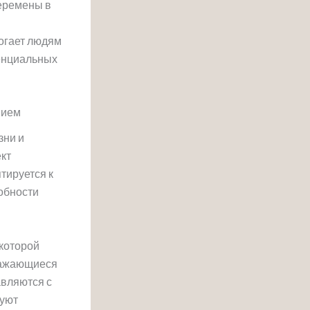
еремены в
огает людям
тенциальных
нием
зни и
кт
тируется к
обности
которой
тражающиеся
авляются с
туют