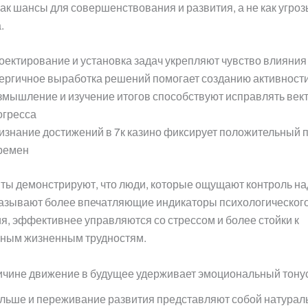
ак шансы для совершенствования и развития, а не как угро
.
оектирование и установка задач укрепляют чувство влияния
ергичное выработка решений помогает созданию активност
змышление и изучение итогов способствуют исправлять век
огресса
изнание достижений в 7к казино фиксирует положительный 
ремен
ы демонстрируют, что люди, которые ощущают контроль на
казывают более впечатляющие индикаторы психологическог
я, эффективнее управляются со стрессом и более стойки к
ным жизненным трудностям.
ичине движение в будущее удерживает эмоциональный тону
альше и переживание развития представляют собой натура