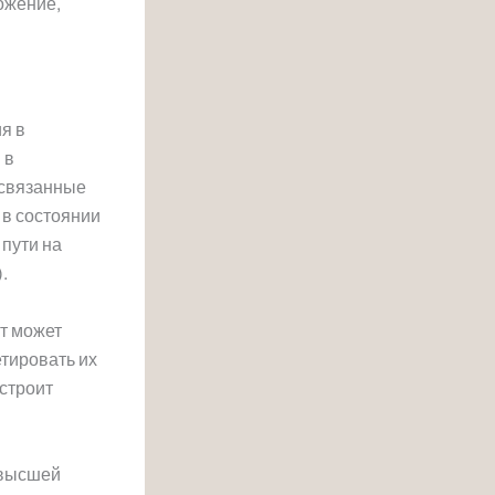
ожение,
я в
 в
 связанные
в состоянии
пути на
.
кт может
тировать их
 строит
 высшей