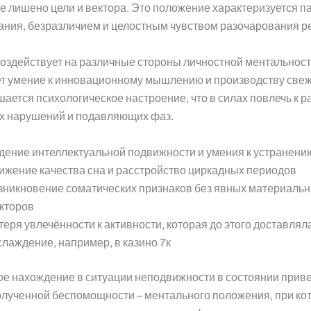
ие лишено цели и вектора. Это положение характеризуется 
ния, безразличием и целостным чувством разочарования р
оздействует на различные стороны личностной ментальнос
ет умение к инновационному мышлению и производству свеж
шается психологическое настроение, что в силах повлечь к 
х нарушений и подавляющих фаз.
дение интеллектуальной подвижности и умения к устранени
ижение качества сна и расстройство циркадных периодов
зникновение соматических признаков без явных материаль
кторов
теря увлечённости к активности, которая до этого доставлял
слаждение, например, в казино 7к
е нахождение в ситуации неподвижности в состоянии приве
лученной беспомощности – ментального положения, при ко