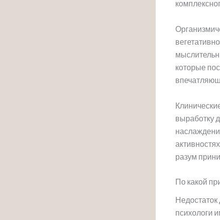
комплексног
Организмиче
вегетативно
мыслительны
которые пос
впечатляющ
Клинические
выработку д
наслаждения
активностях
разум прини
По какой п
Недостаток 
психологи и