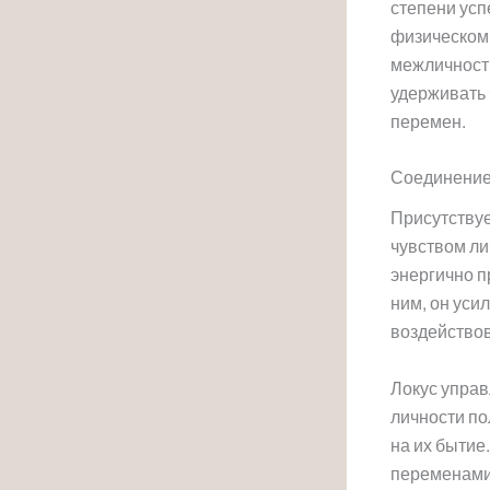
степени ус
физическом 
межличностн
удерживать 
перемен.
Соединение
Присутствуе
чувством ли
энергично п
ним, он уси
воздейство
Локус управ
личности по
на их бытие
переменами 