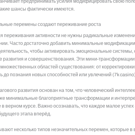
канчивает предпринимать усилия модифицировать свою пол
такие шансы фактически имеются.
льные перемены создают переживание роста
я переживания активности не нужны радикальные изменени
нии. Часто достаточно добавить минимальные модификации
еятельность, чтобы активировать эмоциональные системы,
е развития и совершенствования. Эти мини-трансформации 
 множественных областей существования: от корректировки 
ь до познания новых способностей или увлечений (7k casino)
гового развития основан на том, что человеческий интелле
аже минимальные благоприятные трансформации и интерпре
е в верном курсе. Важно осознавать, что каждое малое успех
будущего этапа вперёд.
вают несколько типов незначительных перемен, которые в