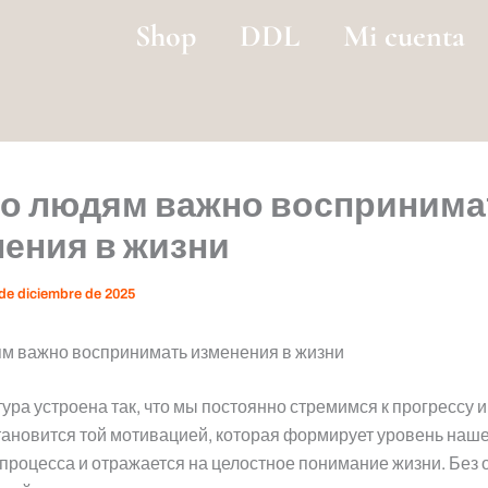
Shop
DDL
Mi cuenta
го людям важно воспринима
ения в жизни
de diciembre de 2025
ям важно воспринимать изменения в жизни
ура устроена так, что мы постоянно стремимся к прогрессу и
ановится той мотивацией, которая формирует уровень наш
процесса и отражается на целостное понимание жизни. Без