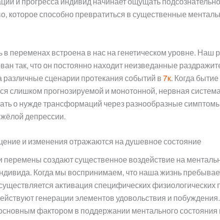
ций и прогресса индивид начинает ощущать подсознательн
о, которое способно превратиться в существенные ментал
 в переменах встроена в нас на генетическом уровне. Наш 
ван так, что он постоянно находит неизведанные раздражит
а различные сценарии протекания событий в
7к
. Когда бытие
я слишком прогнозируемой и монотонной, нервная система
ть о нужде трансформаций через разнообразные симптомы:
яжёлой депрессии.
щение и изменения отражаются на душевное состояние
и перемены создают существенное воздействие на менталь
ндивида. Когда мы воспринимаем, что наша жизнь пребывае
существляется активация специфических физиологических 
ействуют генерации элементов удовольствия и побуждения.
основным фактором в поддержании ментального состояния 