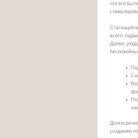
что его быт
стимулирова
Стагнация в
всего, пада
Далее, ухуд
беспокойны
Па
Сн
Во
фа
По
на
Долгосрочно
созданию по