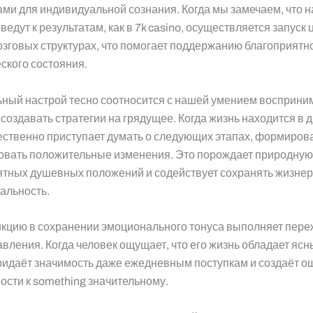
ми для индивидуальной сознания. Когда мы замечаем, что 
ведут к результатам, как в 7k casino, осуществляется запуск
озговых структурах, что помогает поддержанию благоприятн
ского состояния.
ный настрой тесно соотносится с нашей умением восприни
 создавать стратегии на грядущее. Когда жизнь находится в 
ественно приступает думать о следующих этапах, формиров
овать положительные изменения. Это порождает природную
ятных душевных положений и содействует сохранять жизне
еальность.
кцию в сохранении эмоционального тонуса выполняет пер
авления. Когда человек ощущает, что его жизнь обладает ясн
придаёт значимость даже ежедневным поступкам и создаёт 
сти к something значительному.