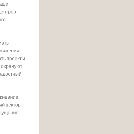
наши
 центров
ого
мать
движении,
ать проекты
 охрану от
радостный
еживание
ый вектор
ощущение