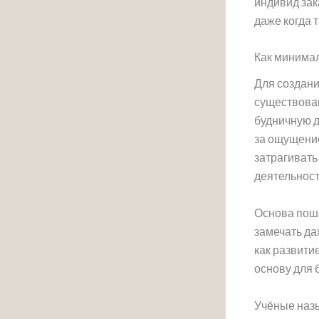
индивид за
даже когда 
Как минима
Для создани
существова
будничную д
за ощущени
затрагивать
деятельност
Основа поша
замечать д
как развити
основу для 
Учёные назы