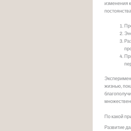
изменения к
постоянства
Пр
Эн
Ра
пр
Пр
пе
Эксперимент
жизнью, по
благополучи
множествен
По какой пр
Развитие д