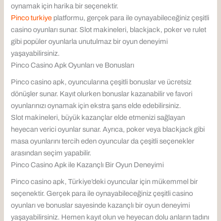
oynamak için harika bir seçenektir.
Pinco turkiye
platformu, gerçek para ile oynayabileceğiniz çeşitli
casino oyunları sunar. Slot makineleri, blackjack, poker ve rulet
gibi popüler oyunlarla unutulmaz bir oyun deneyimi
yaşayabilirsiniz.
Pinco Casino Apk Oyunları ve Bonusları
Pinco casino apk, oyuncularına çeşitli bonuslar ve ücretsiz
dönüşler sunar. Kayıt olurken bonuslar kazanabilir ve favori
oyunlarınızı oynamak için ekstra şans elde edebilirsiniz.
Slot makineleri, büyük kazançlar elde etmenizi sağlayan
heyecan verici oyunlar sunar. Ayrıca, poker veya blackjack gibi
masa oyunlarını tercih eden oyuncular da çeşitli seçenekler
arasından seçim yapabilir.
Pinco Casino Apk ile Kazançlı Bir Oyun Deneyimi
Pinco casino apk, Türkiye’deki oyuncular için mükemmel bir
seçenektir. Gerçek para ile oynayabileceğiniz çeşitli casino
oyunları ve bonuslar sayesinde kazançlı bir oyun deneyimi
yaşayabilirsiniz. Hemen kayıt olun ve heyecan dolu anların tadını