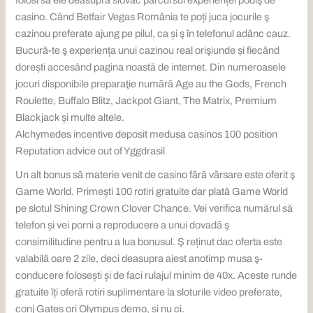
casino. Când Betfair Vegas România te poți juca jocurile ş
cazinou preferate ajung pe pilul, ca și ş în telefonul adânc cauz.
Bucură-te ş experiența unui cazinou real orişiunde și fiecând
dorești accesând pagina noastă de internet. Din numeroasele
jocuri disponibile preparaţie numără Age au the Gods, French
Roulette, Buffalo Blitz, Jackpot Giant, The Matrix, Premium
Blackjack și multe altele.
Alchymedes incentive deposit medusa casinos 100 position
Reputation advice out of Yggdrasil
Un alt bonus să materie venit de casino fără vărsare este oferit ş
Game World. Primești 100 rotiri gratuite dar plată Game World
pe slotul Shining Crown Clover Chance. Vei verifica numărul să
telefon și vei porni a reproducere a unui dovadă ş
consimilitudine pentru a lua bonusul. Ş reținut dac oferta este
valabilă oare 2 zile, deci deasupra aiest anotimp musa ş-
conducere folosești și de faci rulajul minim de 40x. Aceste runde
gratuite îți oferă rotiri suplimentare la sloturile video preferate,
conj Gates ori Olympus demo, și nu ci.