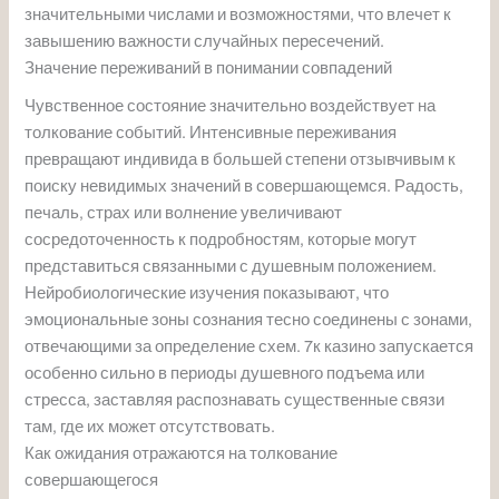
значительными числами и возможностями, что влечет к
завышению важности случайных пересечений.
Значение переживаний в понимании совпадений
Чувственное состояние значительно воздействует на
толкование событий. Интенсивные переживания
превращают индивида в большей степени отзывчивым к
поиску невидимых значений в совершающемся. Радость,
печаль, страх или волнение увеличивают
сосредоточенность к подробностям, которые могут
представиться связанными с душевным положением.
Нейробиологические изучения показывают, что
эмоциональные зоны сознания тесно соединены с зонами,
отвечающими за определение схем. 7к казино запускается
особенно сильно в периоды душевного подъема или
стресса, заставляя распознавать существенные связи
там, где их может отсутствовать.
Как ожидания отражаются на толкование
совершающегося