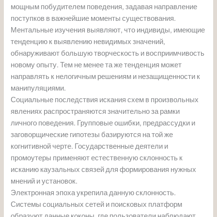
мощным побудителем поведения, задавая направление
поступков в важнейшие моменты существования.
Ментальные изучения выявляют, что индивиды, имеющие
тенденцию к выявлению невидимых значений,
обнаруживают большую творческость и восприимчивость
новому опыту. Тем не менее та же тенденция может
направлять к нелогичным решениям и незащищенности к
манипуляциями.
Социальные последствия искания схем в произвольных
явлениях распространяются значительно за рамки
личного поведения. Групповые ошибки, предрассудки и
заговорщические гипотезы базируются на той же
когнитивной черте. Государственные деятели и
промоутеры применяют естественную склонность к
исканию каузальных связей для формирования нужных
мнений и установок.
Электронная эпоха укрепила данную склонность.
Системы социальных сетей и поисковых платформ
образуют данные коконы, где пользователи наблюдают