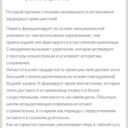
По какой причине стечения запоминаются интенсивнее
заурядных происшествий
Память функционирует по основе эмоциональной
значимости: чем интенсивнее переживание, тем
превосходнее оно фиксируется в постоянном хранилище.
Совпадения вызывают удивление, которое активирует
структуры концентрации и усиливает алгоритмы
сохранения.
Нечастота и нестандартность происшествия делают его в
большей степени различимым на основе повседневной
будней. казино 7к формирует яркие впечатления, которые
легко достаются из хранилища и кажутся более
существенными, чем они есть на самом деле. Обычные,
ничем не выделяющиеся времена исчезают
стремительно, в то время как периоды с пересечениями
остаются в сознании длительно.
Как истории посторонних увеличивают веру в тайный суть