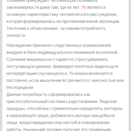
сознания принуждает человека распознавать
закономерности даже там, где их нет.
7к
является
основную характеристику человеческого рассуждения,
которая формировалась на протяжении веков эволюции.
Тяготение к объяснениям – основная потребность
личности
Нахождение причинно-следственных взаимосвязей
внедрен в базе индивидуального понимания вселенной.
Сознание машинально старается структурировать
поступающую данные, формируя понятные модели для
интерпретации случающегося. 7к казино включается
постоянно, если мышление встречается с неясностью или
беспорядком.
Данная потребность сформировалась как
приспособительный система существования. Людские
пращуры, способные стремительно определять паттерны
в окружающей среде, добивались выгоды при добыче
пищи, предотвращении опасностей и планировании
работы. Нынешний человек получил эту тенденцию,