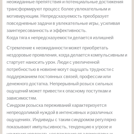
неожиданные препятствия и потенциальные достижения
трансформируют процесс более увлекательным и
мотивирующим. Непредсказуемость преобразует
повседневные задачи в увлекательные игры, усиливая
заинтересованность и эффективность.
Когда тяга к непредсказуемости делается излишней
Стремление к неожиданности может приобретать
нездоровые проявления, когда делается компульсивным и
стартует наносить урон. Люди с увеличенной
потребностью в новизне могут ощущать трудности с
поддержанием постоянных связей, профессии или
денежного достатка. Непрерывный розыск сильных
ощущений может привести к опасному поступкам и
зависимостям.
Синдром розыска переживаний характеризуется
непреодолимой нуждой в интенсивных и различных
ощущениях. Индивиды с таким синдромом регулярно
показывают импульсивность, тенденцию к угрозе и