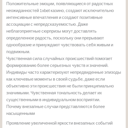
Положительные эмоции, появляющиеся от радостных
неожиданностей 1xbet казино, создают исключительно
интенсивные впечатления и создают позитивные
ассоциации с непредсказуемостью. Даже
неблагоприятные сюрпризы могут доставлять
определенное радость, поскольку они прерывают
однообразие и принуждают чувствовать себя живым и
подвижным.
Чувственная сила случайных происшествий помогает
формированию более серьезных чувств и значений.
Индивиды часто характеризуют непредвиденные эпизоды
как ключевые моменты в своей судьбе, даже если
объективно эти происшествия не были принципиально
значимыми. Чувственная тональность делает их
существенными в индивидуальном восприятии.
Почему внезапные случаи представляются более
насыщенными
Проявление увеличенной яркости внезапных событий