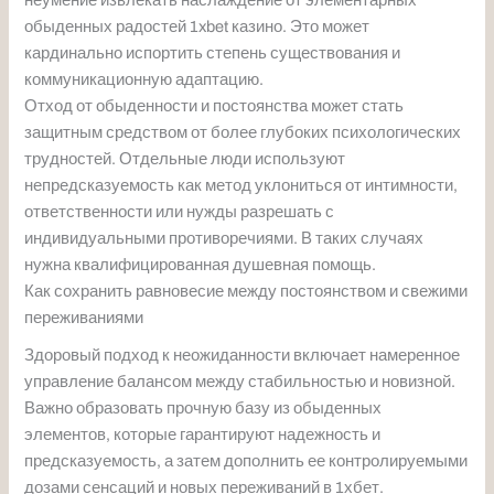
неумение извлекать наслаждение от элементарных
обыденных радостей 1xbet казино. Это может
кардинально испортить степень существования и
коммуникационную адаптацию.
Отход от обыденности и постоянства может стать
защитным средством от более глубоких психологических
трудностей. Отдельные люди используют
непредсказуемость как метод уклониться от интимности,
ответственности или нужды разрешать с
индивидуальными противоречиями. В таких случаях
нужна квалифицированная душевная помощь.
Как сохранить равновесие между постоянством и свежими
переживаниями
Здоровый подход к неожиданности включает намеренное
управление балансом между стабильностью и новизной.
Важно образовать прочную базу из обыденных
элементов, которые гарантируют надежность и
предсказуемость, а затем дополнить ее контролируемыми
дозами сенсаций и новых переживаний в 1хбет.