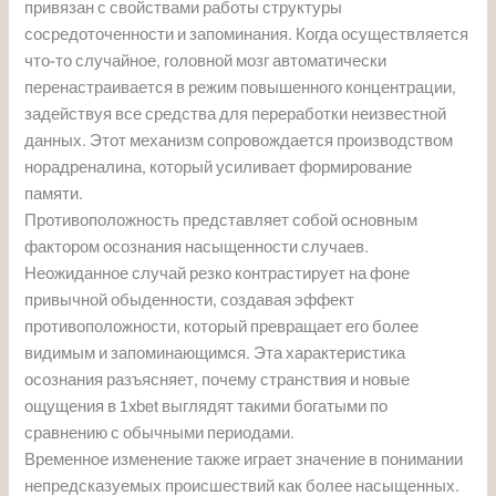
привязан с свойствами работы структуры
сосредоточенности и запоминания. Когда осуществляется
что-то случайное, головной мозг автоматически
перенастраивается в режим повышенного концентрации,
задействуя все средства для переработки неизвестной
данных. Этот механизм сопровождается производством
норадреналина, который усиливает формирование
памяти.
Противоположность представляет собой основным
фактором осознания насыщенности случаев.
Неожиданное случай резко контрастирует на фоне
привычной обыденности, создавая эффект
противоположности, который превращает его более
видимым и запоминающимся. Эта характеристика
осознания разъясняет, почему странствия и новые
ощущения в 1xbet выглядят такими богатыми по
сравнению с обычными периодами.
Временное изменение также играет значение в понимании
непредсказуемых происшествий как более насыщенных.