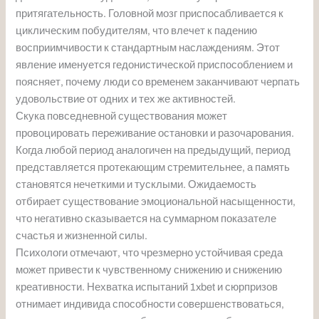
притягательность. Головной мозг приспосабливается к
циклическим побудителям, что влечет к падению
восприимчивости к стандартным наслаждениям. Этот
явление именуется гедонистической приспособлением и
поясняет, почему люди со временем заканчивают черпать
удовольствие от одних и тех же активностей.
Скука повседневной существования может
провоцировать переживание остановки и разочарования.
Когда любой период аналогичен на предыдущий, период
представляется протекающим стремительнее, а память
становятся нечеткими и тусклыми. Ожидаемость
отбирает существование эмоциональной насыщенности,
что негативно сказывается на суммарном показателе
счастья и жизненной силы.
Психологи отмечают, что чрезмерно устойчивая среда
может привести к чувственному снижению и снижению
креативности. Нехватка испытаний 1xbet и сюрпризов
отнимает индивида способности совершенствоваться,