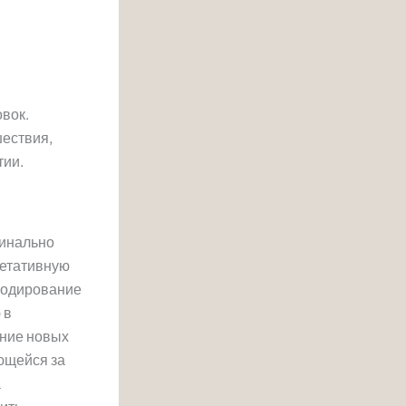
овок.
ествия,
тии.
динально
гетативную
 кодирование
 в
ание новых
ющейся за
а