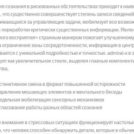
я сознания в рискованных обстоятельствах приходит к на
, что существенно совершенствует степень записи сведений
анимающаяся за управляющие задачи, мобилизует все возмо
я переработки критически существенных информации. Явле
ного восприятия» странным манером помогает улучшенному
 ограничение зоны сосредоточенности, информация в цент
ается с уникальной подробностью и точностью. admiral-x в
ет как увеличительное стекло, выделяя главные компонент
тва.
стинктивное смена в формат повышенной осторожности
давление мешающих элементов и ментального беседы
едельная мобилизация сенсорных механизмов
гласование работы разных областей сознания
 внимание в стрессовых ситуациях функционирует настольк
, что человек способен обнаружить детали, которые в обыч