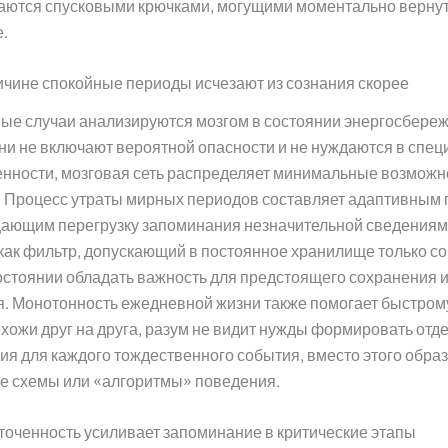
аются спусковыми крючками, могущими моментально вернут
.
ичине спокойные периоды исчезают из сознания скорее
ые случаи анализируются мозгом в состоянии энергосбереж
ни не включают вероятной опасности и не нуждаются в спец
нности, мозговая сеть распределяет минимальные возможно
 Процесс утраты мирных периодов составляет адаптивным 
ающим перегрузку запоминания незначительной сведениям
 как фильтр, допускающий в постоянное хранилище только с
остоянии обладать важность для предстоящего сохранения 
. Монотонность ежедневной жизни также помогает быстром
охожи друг на друга, разум не видит нужды формировать отд
я для каждого тождественного события, вместо этого обра
е схемы или «алгоритмы» поведения.
точенность усиливает запоминание в критические этапы