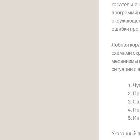
касательно 
программир
окружающего
ошибки про
Лобная кора
схемами ок
механизмы в
ситуации и 
Чу
Пр
Св
Пр
Ин
Указанный п