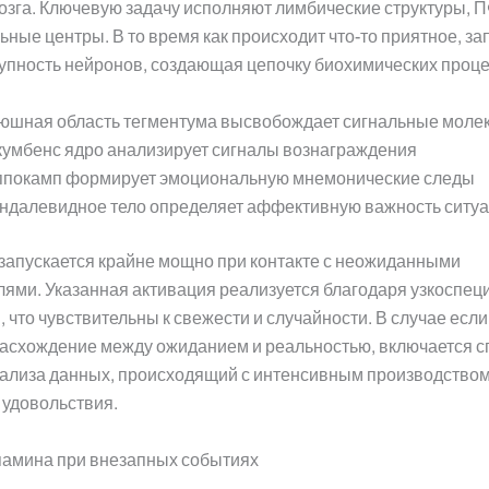
озга. Ключевую задачу исполняют лимбические структуры, П
ьные центры. В то время как происходит что-то приятное, за
упность нейронов, создающая цепочку биохимических проце
юшная область тегментума высвобождает сигнальные моле
кумбенс ядро анализирует сигналы вознаграждения
ппокамп формирует эмоциональную мнемонические следы
ндалевидное тело определяет аффективную важность ситу
 запускается крайне мощно при контакте с неожиданными
ями. Указанная активация реализуется благодаря узкоспе
 что чувствительны к свежести и случайности. В случае есл
расхождение между ожиданием и реальностью, включается 
нализа данных, происходящий с интенсивным производство
 удовольствия.
памина при внезапных событиях