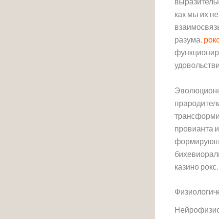
выразительн
как мы их н
взаимосвяз
разума.
рок
функциониро
удовольстви
Эволюционна
прародител
трансформи
провианта и
формирующи
бихевиорал
казино рокс.
Физиологич
Нейрофизио