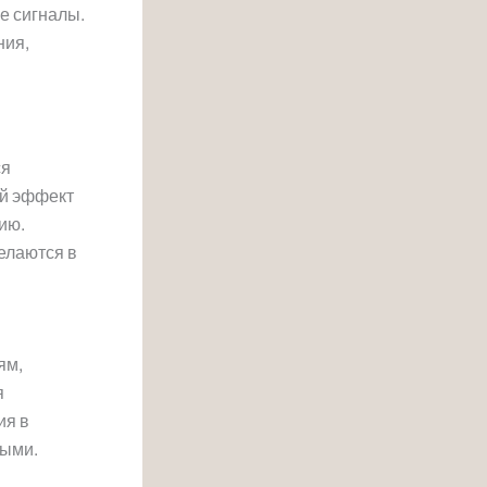
е сигналы.
ния,
ся
ый эффект
ию.
елаются в
ям,
я
ия в
ными.