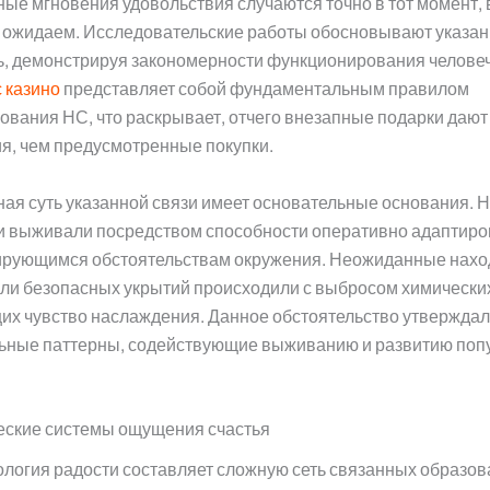
ые мгновения удовольствия случаются точно в тот момент, 
е ожидаем. Исследовательские работы обосновывают указа
ь, демонстрируя закономерности функционирования челове
с казино
представляет собой фундаментальным правилом
вания НС, что раскрывает, отчего внезапные подарки дают
я, чем предусмотренные покупки.
я суть указанной связи имеет основательные основания. 
и выживали посредством способности оперативно адаптиров
рующимся обстоятельствам окружения. Неожиданные нахо
ли безопасных укрытий происходили с выбросом химически
х чувство наслаждения. Данное обстоятельство утвержда
ьные паттерны, содействующие выживанию и развитию поп
еские системы ощущения счастья
логия радости составляет сложную сеть связанных образов