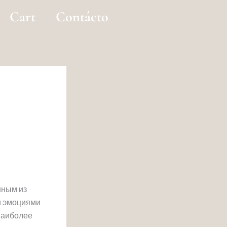
Cart
Contácto
нным из
и эмоциями
наиболее