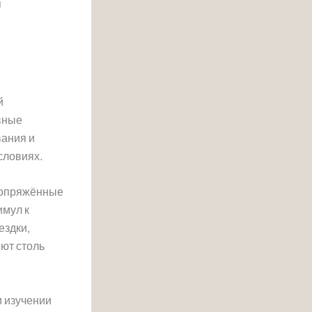
я
й
вные
вания и
словиях.
сопряжённые
имул к
ездки,
ют столь
и изучении