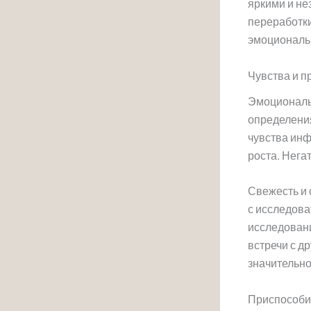
яркими и н
переработки
эмоциональ
Чувства и п
Эмоциональн
определения
чувства инф
роста. Нега
Свежесть и
с исследова
исследовани
встречи с д
значительно
Приспособит