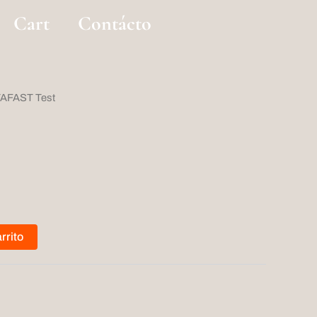
Cart
Contácto
TAFAST Test
rrito