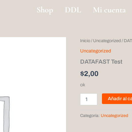
Shop
DDL
Mi cuenta
DATAFAST
Inicio
/
Uncategorized
/ DA
Test
Uncategorized
cantidad
DATAFAST Test
$
2,00
ok
Añadir al ca
Categoría:
Uncategorized