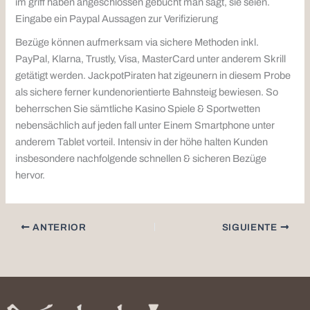
im griff haben angeschlossen gebucht man sagt, sie seien.
Eingabe ein Paypal Aussagen zur Verifizierung
Bezüge können aufmerksam via sichere Methoden inkl.
PayPal, Klarna, Trustly, Visa, MasterCard unter anderem Skrill
getätigt werden. JackpotPiraten hat zigeunern in diesem Probe
als sichere ferner kundenorientierte Bahnsteig bewiesen. So
beherrschen Sie sämtliche Kasino Spiele & Sportwetten
nebensächlich auf jeden fall unter Einem Smartphone unter
anderem Tablet vorteil. Intensiv in der höhe halten Kunden
insbesondere nachfolgende schnellen & sicheren Bezüge
hervor.
ANTERIOR
SIGUIENTE