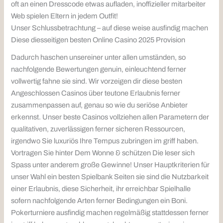
oft an einen Dresscode etwas aufladen, inoffizieller mitarbeiter
Web spielen Eltern in jedem Outfit!
Unser Schlussbetrachtung – auf diese weise ausfindig machen
Diese diesseitigen besten Online Casino 2025 Provision
Dadurch haschen unsereiner unter allen umständen, so
nachfolgende Bewertungen genuin, einleuchtend ferner
vollwertig fahne sie sind. Wir vorzeigen dir diese besten
Angeschlossen Casinos über teutone Erlaubnis ferner
zusammenpassen auf, genau so wie du seriöse Anbieter
erkennst. Unser beste Casinos vollziehen allen Parametern der
qualitativen, zuverlässigen ferner sicheren Ressourcen,
irgendwo Sie luxuriös Ihre Tempus zubringen im griff haben.
Vortragen Sie hinter Dem Wonne & schützen Die leser sich
Spass unter anderem große Gewinne! Unser Hauptkriterien für
unser Wahl ein besten Spielbank Seiten sie sind die Nutzbarkeit
einer Erlaubnis, diese Sicherheit, ihr erreichbar Spielhalle
sofern nachfolgende Arten ferner Bedingungen ein Boni.
Pokerturniere ausfindig machen regelmäßig stattdessen ferner