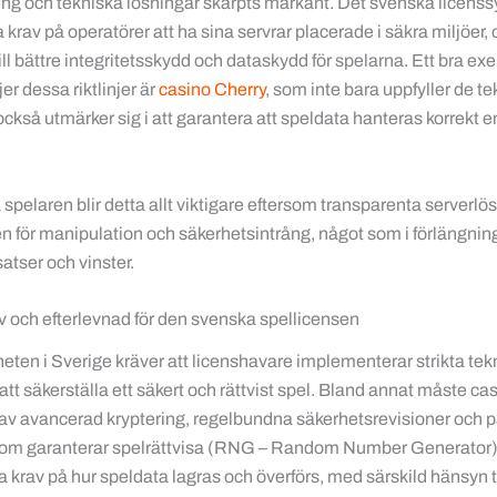
ing och tekniska lösningar skärpts markant. Det svenska licens
ga krav på operatörer att ha sina servrar placerade i säkra miljöer, 
 till bättre integritetsskydd och dataskydd för spelarna. Ett bra e
er dessa riktlinjer är
casino Cherry
, som inte bara uppfyller de t
ckså utmärker sig i att garantera att speldata hanteras korrekt e
spelaren blir detta allt viktigare eftersom transparenta serverlö
en för manipulation och säkerhetsintrång, något som i förlängni
atser och vinster.
v och efterlevnad för den svenska spellicensen
ten i Sverige kräver att licenshavare implementerar strikta tek
 att säkerställa ett säkert och rättvist spel. Bland annat måste ca
av avancerad kryptering, regelbundna säkerhetsrevisioner och på
som garanterar spelrättvisa (RNG – Random Number Generator).
a krav på hur speldata lagras och överförs, med särskild hänsyn 