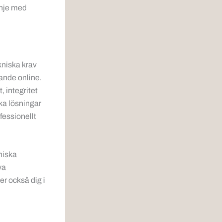
linje med
kniska krav
lande online.
, integritet
ka lösningar
fessionellt
niska
ya
er också dig i