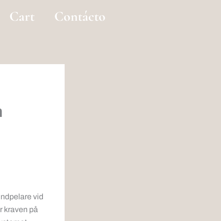
Cart
Contácto
m
rundpelare vid
r kraven på