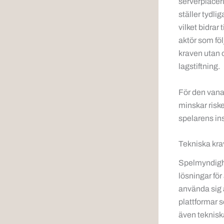
serverplacer
ställer tydli
vilket bidrar
aktör som följ
kraven utan o
lagstiftning.
För den vana 
minskar risk
spelarens ins
Tekniska kra
Spelmyndighe
lösningar för
använda sig 
plattformar 
även teknisk