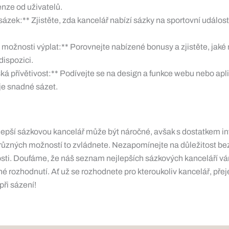
enze od uživatelů.
ázek:** Zjistěte, zda kancelář nabízí sázky na sportovní události
 možnosti výplat:** Porovnejte nabízené bonusy a zjistěte, jaké
dispozici.
ská přívětivost:** Podívejte se na design a funkce webu nebo apl
e je snadné sázet.
jlepší sázkovou kancelář může být náročné, avšak s dostatkem in
ůzných možností to zvládnete. Nezapomínejte na důležitost be
sti. Doufáme, že náš seznam nejlepších sázkových kanceláří 
né rozhodnutí. Ať už se rozhodnete pro kteroukoliv kancelář, př
při sázení!