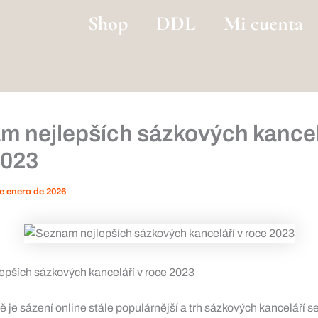
Shop
DDL
Mi cuenta
m nejlepších sázkových kancel
2023
e enero de 2026
pších sázkových kanceláří v roce 2023
 je sázení online stále populárnější a trh sázkových kanceláří se