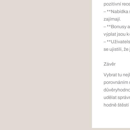
pozitivní rec
– **Nabídka s
zajímají.
– **Bonusy a
výplat jsou k 
– **Uživatel
se ujistili, ž
Závěr
Vybrat tu ne
porovnáním r
důvěryhodno
udělat správ
hodně štěstí 