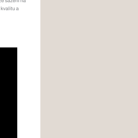
že sázení na
 kvalitu a