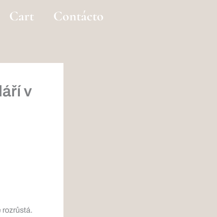
Cart
Contácto
áří v
 rozrůstá.