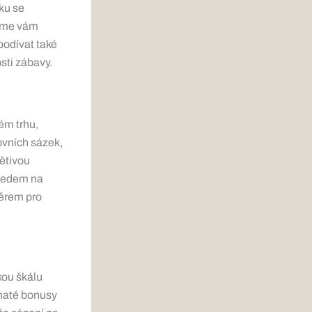
nku se
neme vám
podívat také
sti zábavy.
ém trhu,
ovních sázek,
větivou
hledem na
běrem pro
kou škálu
ohaté bonusy