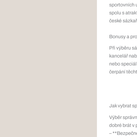
sportovních 
spolu s atra
české sázkař
Bonusy a pr
Při výběru s
kancelář nab
nebo speciál
čerpání těch
Jak vybrat s
Výběr správné
dobré brát v 
– **Bezpečno