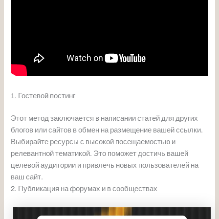
1. Гостевой постинг
Этот метод заключается в написании статей для других
блогов или сайтов в обмен на размещение вашей ссылки.
Выбирайте ресурсы с высокой посещаемостью и
релевантной тематикой. Это поможет достичь вашей
целевой аудитории и привлечь новых пользователей на
ваш сайт.
2. Публикация на форумах и в сообществах