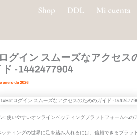
Shop
DDL
Mi cuenta
etログイン スムーズなアクセス
 -1442477904
e enero de 2026
グイン: 使いやすいオンラインベッティングプラットフォームへの
ベッティングの世界に足を踏み入れるには、信頼できるプラッ