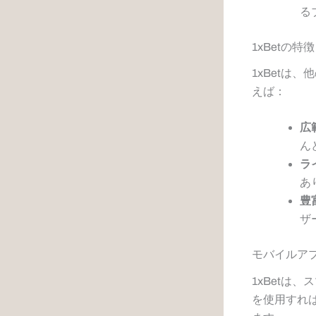
る
1xBetの特徴
1xBetは
えば：
広
ん
ラ
あ
豊
ザ
モバイルア
1xBetは
を使用すれ