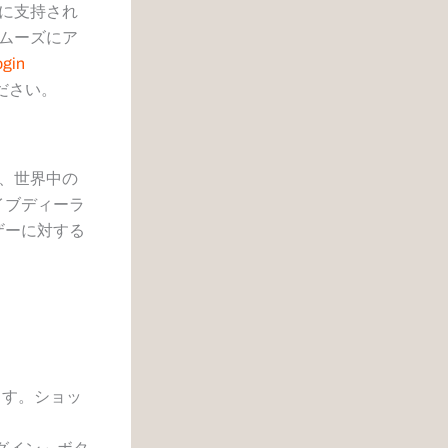
ーに支持され
スムーズにア
ogin
ださい。
で、世界中の
イブディーラ
ザーに対する
ます。ショッ
。