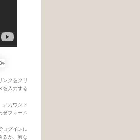
リンクをクリ
スを入力する
、アカウント
わせフォーム
でログインに
みるか、異な