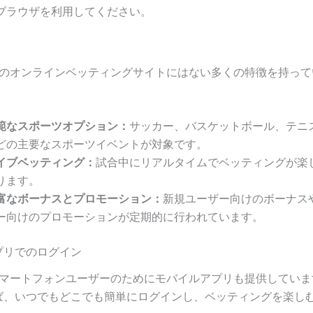
ブラウザを利用してください。
、他のオンラインベッティングサイトにはない多くの特徴を持っ
範なスポーツオプション：
サッカー、バスケットボール、テニ
どの主要なスポーツイベントが対象です。
イブベッティング：
試合中にリアルタイムでベッティングが楽
ります。
富なボーナスとプロモーション：
新規ユーザー向けのボーナス
ー向けのプロモーションが定期的に行われています。
プリでのログイン
、スマートフォンユーザーのためにモバイルアプリも提供してい
ば、いつでもどこでも簡単にログインし、ベッティングを楽し