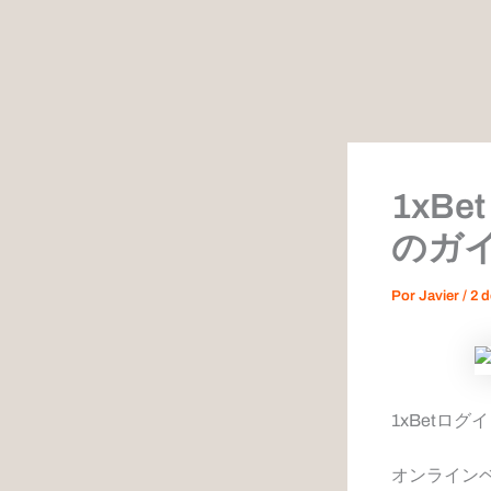
Ir
al
contenido
1xB
のガイド
Por
Javier
/
2 d
1xBetロ
オンライン