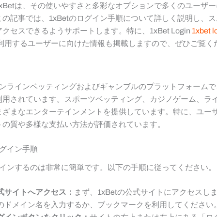
xBetは、その使いやすさと多彩なオプションで多くのユーザ
の記事では、1xBetのログイン手順について詳しく説明し、
クセスできるようサポートします。特に、1xBet Login
1xbet l
利用するユーザーに向けた情報も掲載しますので、ぜひご覧く
、オンラインベッティングおよびギャンブルのプラットフォーム
利用されています。スポーツベッティング、カジノゲーム、ラ
まざまなエンターテインメントを提供しています。特に、ユー
トの質や多様な支払い方法が評価されています。
ログイン手順
ログインするのは非常に簡単です。以下の手順に従ってください。
式サイトへアクセス：
まず、1xBetの公式サイトにアクセスし
のドメイン名を入力するか、ブックマークを利用してください