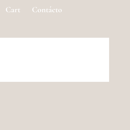
Cart
Contácto