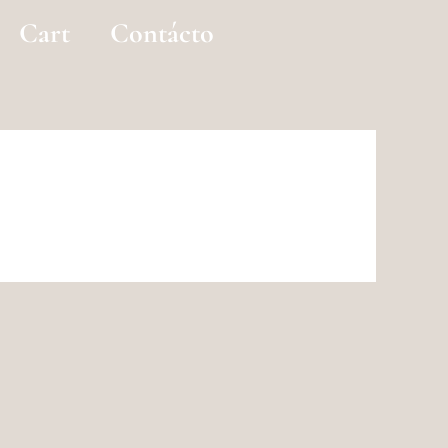
Cart
Contácto