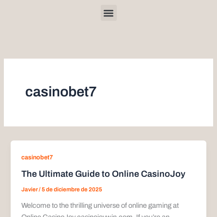
Ir
Menu
al
contenido
casinobet7
casinobet7
The Ultimate Guide to Online CasinoJoy
Javier
/
5 de diciembre de 2025
Welcome to the thrilling universe of online gaming at