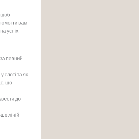
, щоб
опомогти вам
на успіх.
 за певний
у слоті та як
ає, що
извести до
ьше ліній