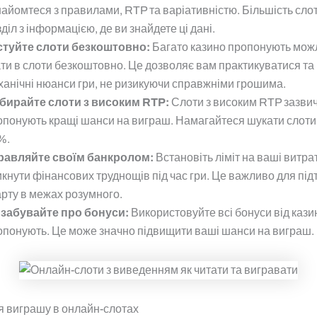
найомтеся з правилами, RTP та варіативністю. Більшість сло
діл з інформацією, де ви знайдете ці дані.
стуйте слоти безкоштовно:
Багато казино пропонують мож
ати в слоти безкоштовно. Це дозволяє вам практикуватися та
ханічні нюанси гри, не ризикуючи справжніми грошима.
бирайте слоти з високим RTP:
Слоти з високим RTP зазви
опонують кращі шанси на виграш. Намагайтеся шукати слоти
%.
равляйте своїм банкролом:
Встановіть ліміт на ваші витра
икнути фінансових труднощів під час гри. Це важливо для пі
арту в межах розумного.
 забувайте про бонуси:
Використовуйте всі бонуси від казин
опонують. Це може значно підвищити ваші шанси на виграш.
ля виграшу в онлайн-слотах