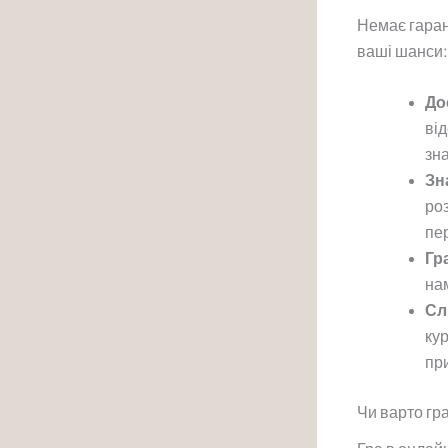
Немає гарант
ваші шанси:
До
від
зна
Зн
ро
пе
Гр
на
Сл
кур
пр
Чи варто гр