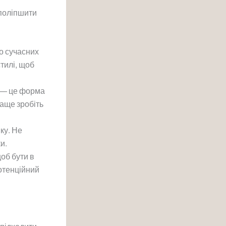
 поліпшити
о сучасних
стилі, щоб
и — це форма
раще зробіть
ку. Не
и.
об бути в
потенційний