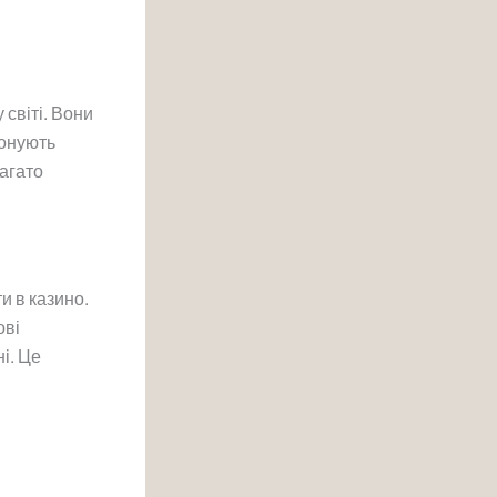
світі. Вони
понують
багато
и в казино.
ові
і. Це