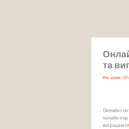
Ir
al
contenido
Онлай
та ви
Por
Javier
/
17 
Онлайн-слот
онлайн-ігор
виграшем
V