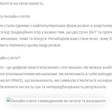
вати їх на свою користь.
ту онлайн-слотів
и стали одними з найпопулярніших форм розваг в азартному 
я від традиційних ігор у казино тим, що доступні 24/7 та про
і механіки, теми та бонуси. Незабаром вам стане ясно, чому 
дають перевагу цьому виду розваг.
айн-слоти?
и – це цифрові версії класичних слот-машин, які можна знайт
ні різноманітними механіками, які включають в себе випадк
чисел (RNG), що визначають, які символи з’являться на екран
безпечити чесність гри та непередбачуваність результатів.