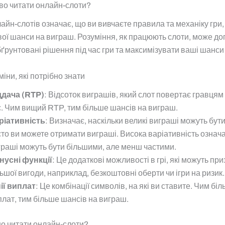
о читати онлайн-слоти?
айн-слотів означає, що ви вивчаєте правила та механіку гри
вої шанси на виграш. Розуміння, як працюють слоти, може д
ґрунтовані рішення під час гри та максимізувати ваші шанси 
іни, які потрібно знати
ддача (RTP)
: Відсоток виграшів, який слот повертає гравцям
с. Чим вищий RTP, тим більше шансів на виграш.
ріативність
: Визначає, наскільки великі виграші можуть бути 
сто ви можете отримати виграші. Висока варіативність означ
граші можуть бути більшими, але менш частими.
нусні функції
: Це додаткові можливості в грі, які можуть пр
ьшої вигоди, наприклад, безкоштовні оберти чи ігри на ризик.
нії виплат
: Це комбінації символів, на які ви ставите. Чим біл
плат, тим більше шансів на виграш.
о читати онлайн-слоти?