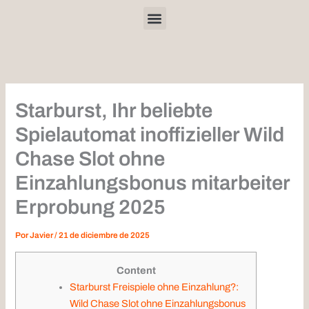
Ir
Menu
al
contenido
Starburst, Ihr beliebte
Spielautomat inoffizieller Wild
Chase Slot ohne
Einzahlungsbonus mitarbeiter
Erprobung 2025
Por
Javier
/
21 de diciembre de 2025
Content
Starburst Freispiele ohne Einzahlung?:
Wild Chase Slot ohne Einzahlungsbonus