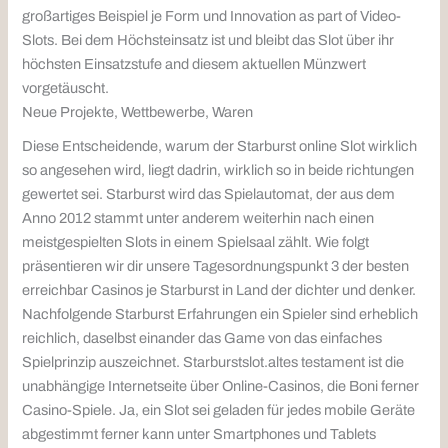
großartiges Beispiel je Form und Innovation as part of Video-
Slots. Bei dem Höchsteinsatz ist und bleibt das Slot über ihr
höchsten Einsatzstufe and diesem aktuellen Münzwert
vorgetäuscht.
Neue Projekte, Wettbewerbe, Waren
Diese Entscheidende, warum der Starburst online Slot wirklich
so angesehen wird, liegt dadrin, wirklich so in beide richtungen
gewertet sei. Starburst wird das Spielautomat, der aus dem
Anno 2012 stammt unter anderem weiterhin nach einen
meistgespielten Slots in einem Spielsaal zählt. Wie folgt
präsentieren wir dir unsere Tagesordnungspunkt 3 der besten
erreichbar Casinos je Starburst in Land der dichter und denker.
Nachfolgende Starburst Erfahrungen ein Spieler sind erheblich
reichlich, daselbst einander das Game von das einfaches
Spielprinzip auszeichnet. Starburstslot.altes testament ist die
unabhängige Internetseite über Online-Casinos, die Boni ferner
Casino-Spiele. Ja, ein Slot sei geladen für jedes mobile Geräte
abgestimmt ferner kann unter Smartphones und Tablets