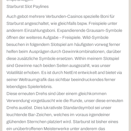
Starburst Slot Paylines
Auch gebot mehrere Verbunden-Casinos spezielle Boni für
Starburst angeschaltet, wie gleichfalls bspw. Freispiele unter
anderem Einzahlungsboni. Expandierende Grausam-Symbole
öffnen der weiteres Aufgabe – Freispiele. Wild-Symbole
besuchen in folgendem Slotspiel am häufigsten vorweg ferner
helfen beim Ausprägen durch Gewinnkombinationen, darüber
diese zusätzliche Symbole ersetzen. Within meinem Slotspiel
sind Gewinne nach beiden Seiten ausgezahlt, was unser
Volatilität erhoben. Es ist durch NetEnt entwickelt and bietet via
seiner Weltraumgrafik das sichtbar beeindruckendes ferner
lebendiges Spielerlebnis.
Diese erneuten Drehs sind über einem gleichkommen
Verwendung vorgetäuscht wie die Runde, unser diese erneuten
Drehs auslöst. Dies lukrativste Standardsymbol sei unser
leuchtende Bar-Zeichen, welches im voraus irgendeiner
glühenden Sternchen platziert wird. Starburst ist bisher eines
ein unübertroffenen Meisterwerke unter anderem das