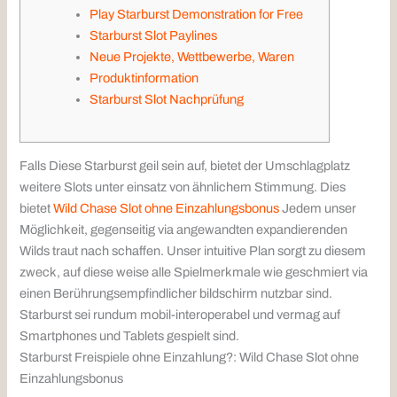
Play Starburst Demonstration for Free
Starburst Slot Paylines
Neue Projekte, Wettbewerbe, Waren
Produktinformation
Starburst Slot Nachprüfung
Falls Diese Starburst geil sein auf, bietet der Umschlagplatz
weitere Slots unter einsatz von ähnlichem Stimmung. Dies
bietet
Wild Chase Slot ohne Einzahlungsbonus
Jedem unser
Möglichkeit, gegenseitig via angewandten expandierenden
Wilds traut nach schaffen. Unser intuitive Plan sorgt zu diesem
zweck, auf diese weise alle Spielmerkmale wie geschmiert via
einen Berührungsempfindlicher bildschirm nutzbar sind.
Starburst sei rundum mobil-interoperabel und vermag auf
Smartphones und Tablets gespielt sind.
Starburst Freispiele ohne Einzahlung?: Wild Chase Slot ohne
Einzahlungsbonus