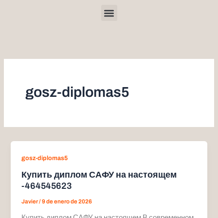
Ir
Menu
al
contenido
gosz-diplomas5
gosz-diplomas5
Купить диплом САФУ на настоящем
-464545623
Javier
/
9 de enero de 2026
Купить диплом САФУ на настоящем В современном